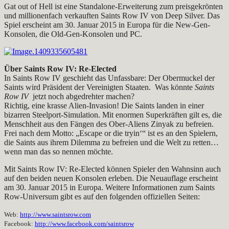
Gat out of Hell ist eine Standalone-Erweiterung zum preisgekrönten
und millionenfach verkauften Saints Row IV von Deep Silver. Das
Spiel erscheint am 30. Januar 2015 in Europa für die New-Gen-
Konsolen, die Old-Gen-Konsolen und PC.
Über Saints Row IV: Re-Elected
In Saints Row IV geschieht das Unfassbare: Der Obermuckel der
Saints wird Präsident der Vereinigten Staaten. Was könnte
Saints
Row IV
jetzt noch abgedrehter machen?
Richtig, eine krasse Alien-Invasion! Die Saints landen in einer
bizarren Steelport-Simulation. Mit enormen Superkräften gilt es, die
Menschheit aus den Fängen des Ober-Aliens Zinyak zu befreien.
Frei nach dem Motto: „Escape or die tryin‘“ ist es an den Spielern,
die Saints aus ihrem Dilemma zu befreien und die Welt zu retten…
wenn man das so nennen möchte.
Mit Saints Row IV: Re-Elected können Spieler den Wahnsinn auch
auf den beiden neuen Konsolen erleben. Die Neuauflage erscheint
am 30. Januar 2015 in Europa. Weitere Informationen zum Saints
Row-Universum gibt es auf den folgenden offiziellen Seiten:
Web:
http://www.saintsrow.com
Facebook:
http://www.facebook.com/
saintsrow