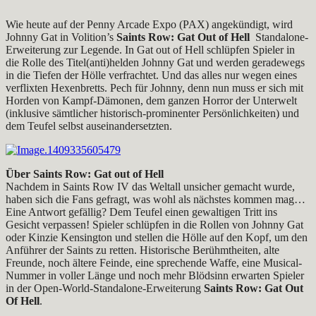
Wie heute auf der Penny Arcade Expo (PAX) angekündigt, wird
Johnny Gat in Volition’s
Saints Row: Gat Out of Hell
Standalone-
Erweiterung zur Legende. In Gat out of Hell schlüpfen Spieler in
die Rolle des Titel(anti)helden Johnny Gat und werden geradewegs
in die Tiefen der Hölle verfrachtet. Und das alles nur wegen eines
verflixten Hexenbretts. Pech für Johnny, denn nun muss er sich mit
Horden von Kampf-Dämonen, dem ganzen Horror der Unterwelt
(inklusive sämtlicher historisch-prominenter Persönlichkeiten) und
dem Teufel selbst auseinandersetzten.
Über Saints Row: Gat out of Hell
Nachdem in Saints Row IV das Weltall unsicher gemacht wurde,
haben sich die Fans gefragt, was wohl als nächstes kommen mag…
Eine Antwort gefällig? Dem Teufel einen gewaltigen Tritt ins
Gesicht verpassen! Spieler schlüpfen in die Rollen von Johnny Gat
oder Kinzie Kensington und stellen die Hölle auf den Kopf, um den
Anführer der Saints zu retten. Historische Berühmtheiten, alte
Freunde, noch ältere Feinde, eine sprechende Waffe, eine Musical-
Nummer in voller Länge und noch mehr Blödsinn erwarten Spieler
in der Open-World-Standalone-
Erweiterung
Saints Row: Gat Out
Of Hell
.