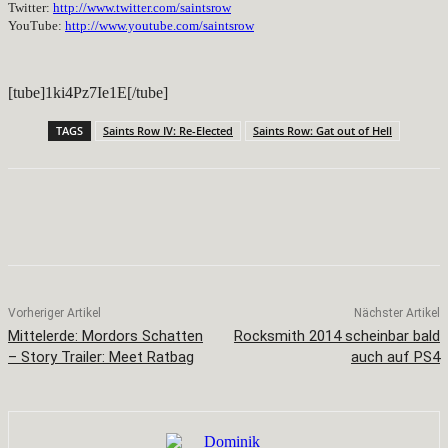
Twitter:
http://www.twitter.com/
saintsrow
YouTube:
http://www.youtube.com/
saintsrow
[tube]1ki4Pz7Ie1E[/tube]
TAGS
Saints Row IV: Re-Elected
Saints Row: Gat out of Hell
Facebook
X
Pinterest
WhatsApp
Vorheriger Artikel
Nächster Artikel
Mittelerde: Mordors Schatten
Rocksmith 2014 scheinbar bald
– Story Trailer: Meet Ratbag
auch auf PS4