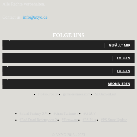
Alle Rechte vorbehalten.
Contact us:
info@axyo.de
FOLGE UNS
12,791
Fans
GEFÄLLT MIR
440
Follower
FOLGEN
2,040
Follower
FOLGEN
1,150
Abonnenten
ABONNIEREN
PS4source.de
game-releases.com
SEOadvert.net
#Final Fantasy XVI
#Gran Turismo 7
#GTA V
#Red Dead Redemption 2
#Firmware
#PS Plus
#PS Store Update
© AXYO 2013 - 2023