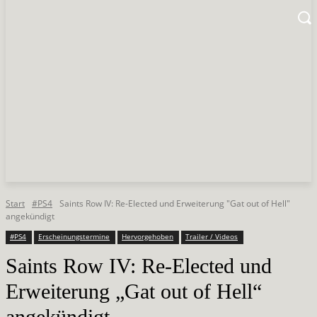
Start
#PS4
Saints Row IV: Re-Elected und Erweiterung "Gat out of Hell"
angekündigt
#PS4
Erscheinungstermine
Hervorgehoben
Trailer / Videos
Saints Row IV: Re-Elected und
Erweiterung „Gat out of Hell“
angekündigt