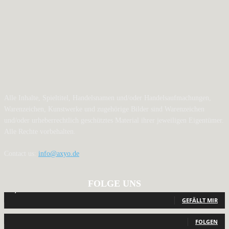
Alle Inhalte, Spieltitel, Handelsnamen und/oder Handelsaufmachungen,
Warenzeichen, Kunstwerke und zugehörige Bilder sind Warenzeichen
und/oder urheberrechtlich geschütztes Material ihrer jeweiligen Eigentümer.
Alle Rechte vorbehalten.
Contact us:
info@axyo.de
FOLGE UNS
12,792
Fans
GEFÄLLT MIR
440
Follower
FOLGEN