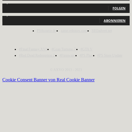
2,040
Follower
FOLGEN
1,150
Abonnenten
ABONNIEREN
PS4source.de
game-releases.com
SEOadvert.net
#Final Fantasy XVI
#Gran Turismo 7
#GTA V
#Red Dead Redemption 2
#Firmware
#PS Plus
#PS Store Update
© AXYO 2013 - 2023
Cookie Consent Banner von Real Cookie Banner