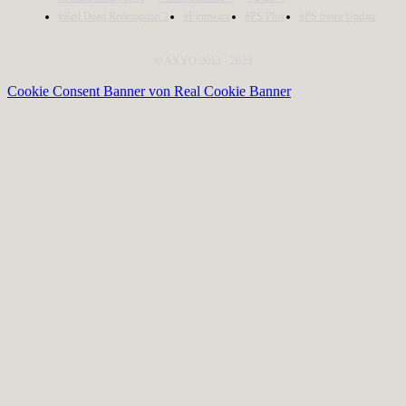
#Red Dead Redemption 2
#Firmware
#PS Plus
#PS Store Update
© AXYO 2013 - 2023
Cookie Consent Banner von Real Cookie Banner