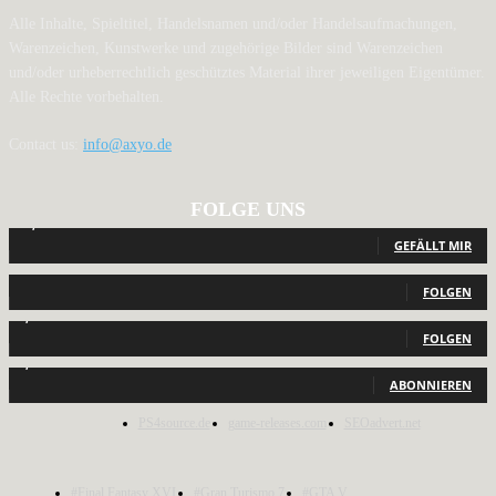
Alle Inhalte, Spieltitel, Handelsnamen und/oder Handelsaufmachungen,
Warenzeichen, Kunstwerke und zugehörige Bilder sind Warenzeichen
und/oder urheberrechtlich geschütztes Material ihrer jeweiligen Eigentümer.
Alle Rechte vorbehalten.
Contact us:
info@axyo.de
FOLGE UNS
12,791
Fans
GEFÄLLT MIR
440
Follower
FOLGEN
2,040
Follower
FOLGEN
1,150
Abonnenten
ABONNIEREN
PS4source.de
game-releases.com
SEOadvert.net
#Final Fantasy XVI
#Gran Turismo 7
#GTA V