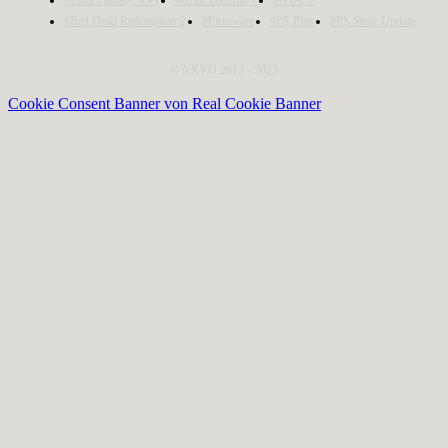
#Red Dead Redemption 2
#Firmware
#PS Plus
#PS Store Update
© AXYO 2013 - 2023
Cookie Consent Banner von Real Cookie Banner