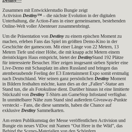
Destiny™
Zusammen mit Entwicklerstudio Bungie zeigt
Activision
Destiny™
– die nächste Evolution in der digitalen
Unterhaltung, die Action-Fans in einer gemeinsamen, bestehenden
Online-Welt voller Abenteuer zusammenbringt.
Um die Präsentation von
Destiny
zu einem epischen Moment zu
machen, erleben Fans das Spiel im größten Demo-Kino in der
Geschichte der gamescom. Mit einer Länge von 22 Metern, 13
Metern Tiefe und einer Höhe, die mit knapp acht Metern einem
dreistöckigen Haus entspricht, bietet der
Destiny
Stand 192 Plätze
für interessierte Besucher. Hier zeigen insgesamt sieben Spieler eine
Live-Demo mit Schauplatz im alten Russland und bringen das
atemberaubende Feeling der E3 Entertainment Expo somit erstmalig
nach Deutschland. Wer seinen ganz persönlichen
Destiny
Moment
in Bildern festhalten möchte, kann dies an der „Fallen“-Statue am
Stand tun, die als Fotokulisse dient. Darüber hinaus ist eine limitierte
Stückzahl von
Destiny
T-Shirts am GameStop Infostand verfügbar.
In unmittelbarer Nähe zum Stand sind außerdem Giveaway-Punkte
versteckt – Fans, die diese sammeln, haben die Chance auf
exklusive
Destiny
Sammelkarten.
Am ersten Publikumstag der Messe veröffentlichen Activision und
Bungie ein neues ViDoc mit Namen “Out Here in the Wild”, das
Behind the Scenes-Materialien von den Schöpfern