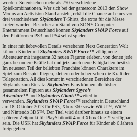
werden. So entstehen mehr als 250 verschiedene
Spielkombinationen. Wer sich bei der gamescom 2013 den Show
Modus am Activision Stand ansieht, erhält die Chance auf eines von
drei verschiedenen
Skylanders
T-Shirts, die extra für die Messe
kreiert wurden. Besucher am Stand von SONY Computer
Entertainment Deutschland können
Skylanders SWAP Force
auf
den Plattformen PS3 und PS4 selbst spielen.
In einer mit liebevollen Details versehenen Next Generation Welt
können Kinder mit
Skylanders SWAP Force™
völlig neue
Abenteuer mit insgesamt 32 neuen Figuren erleben, von denen jede
ganz besondere Kräfte hat und jetzt auch neue Fähigkeiten besitzt:
Im neuesten Teil der beliebten Franchise können Charaktere im
Spiel zum Beispiel fliegen, klettern oder beherrschen die Kraft der
Teleportation. All dies kommt in verschiedenen Bereichen der
Skylands zum Einsatz.
Skylanders
Fans können alle bisher
gesammelten Figuren aus
Skylanders Spyro’s
Adventure™
und
Skylanders Giants™
weiterhin
verwenden.
Skylanders SWAP Force™
erscheint in Deutschland
am 18. Oktober 2013 für PS3, Xbox 360 sowie Wii U™, Wii™
und Nintendo 3DS™. Der Titel wird darüber hinaus zu einem
späteren Zeitpunkt für PlayStation® 4 und Xbox One™ verfügbar
sein. Die USK hat
Skylanders SWAP Force
für Kinder ab 6 Jahren
freigegeben.