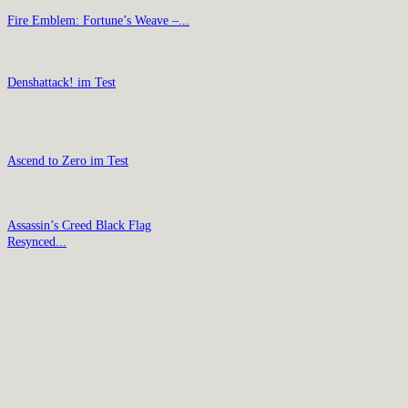
Fire Emblem: Fortune’s Weave –...
Denshattack! im Test
Ascend to Zero im Test
Assassin’s Creed Black Flag
Resynced...