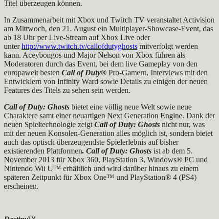
Titel überzeugen können.
In Zusammenarbeit mit Xbox und Twitch TV veranstaltet Activision
am Mittwoch, den 21. August ein Multiplayer-Showcase-Event, das
ab 18 Uhr per Live-Stream auf Xbox Live oder
unter
http://www.twitch.tv/callofdutyghosts
mitverfolgt werden
kann. Aceybongos und Major Nelson von Xbox führen als
Moderatoren durch das Event, bei dem live Gameplay von den
europaweit besten
Call of Duty®
Pro-Gamern, Interviews mit den
Entwicklern von Infinity Ward sowie Details zu einigen der neuen
Features des Titels zu sehen sein werden.
Call of Duty: Ghosts
bietet eine völlig neue Welt sowie neue
Charaktere samt einer neuartigen Next Generation Engine. Dank der
neuen Spieltechnologie zeigt
Call of Duty: Ghosts
nicht nur, was
mit der neuen Konsolen-Generation alles möglich ist, sondern bietet
auch das optisch überzeugendste Spielerlebnis auf bisher
existierenden Plattformen
. Call of Duty: Ghosts
ist ab dem 5.
November 2013 für Xbox 360, PlayStation 3, Windows® PC und
Nintendo Wii U™ erhältlich und wird darüber hinaus zu einem
späteren Zeitpunkt für Xbox One™ und PlayStation® 4 (PS4)
erscheinen.