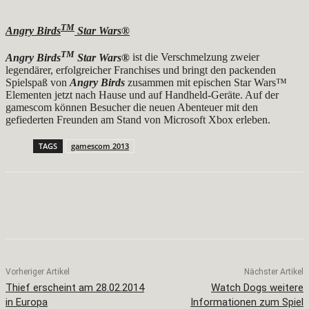
TM
Angry Birds
Star Wars®
TM
Angry Birds
Star Wars®
ist die Verschmelzung zweier
legendärer, erfolgreicher Franchises und bringt den packenden
Spielspaß von
Angry Birds
zusammen mit epischen Star Wars™
Elementen jetzt nach Hause und auf Handheld-Geräte. Auf der
gamescom können Besucher die neuen Abenteuer mit den
gefiederten Freunden am Stand von Microsoft Xbox erleben.
TAGS
gamescom 2013
Facebook
X
Pinterest
WhatsApp
Vorheriger Artikel
Nächster Artikel
Thief erscheint am 28.02.2014
Watch Dogs weitere
in Europa
Informationen zum Spiel