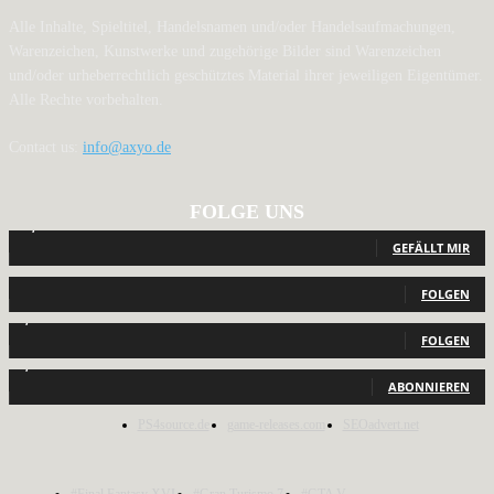
Alle Inhalte, Spieltitel, Handelsnamen und/oder Handelsaufmachungen,
Warenzeichen, Kunstwerke und zugehörige Bilder sind Warenzeichen
und/oder urheberrechtlich geschütztes Material ihrer jeweiligen Eigentümer.
Alle Rechte vorbehalten.
Contact us:
info@axyo.de
FOLGE UNS
12,789
Fans
GEFÄLLT MIR
440
Follower
FOLGEN
2,040
Follower
FOLGEN
1,150
Abonnenten
ABONNIEREN
PS4source.de
game-releases.com
SEOadvert.net
#Final Fantasy XVI
#Gran Turismo 7
#GTA V