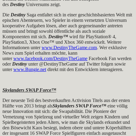
des
Destiny
Universums zeigt.
Die
Destiny
Saga entfaltet sich in einer geschichtsbasierten Welt mit
epischen Abenteuern, wo Spieler in einem vernetzten Universum
kooperative Aufgaben lösen, aber auch gegeneinander antreten
müssen und bringt sowohl öffentliche als auch soziale
Komponenten mit sich.
Destiny™
wird für PlayStation® 4,
PlayStation3, Xbox One™ und Xbox 360 entwickelt. Weitere
Informationen unter
www.DestinyTheGame.com
. Wer exklusive
News zum Spiel erhalten möchte, kann
unter
www.facebook.com/DestinyTheGame
Facebook Fan werden
oder
Destiny
unter @DestinyTheGame auf Twitter folgen sowie
unter
www.Bungie.net
direkt mit den Entwicklern interagieren.
Skylanders SWAP Force™
Der neueste Teil des bestverkauften Activision Titels aus der ersten
Hälfte von 2013 bringt als
Skylanders SWAP Force™
eine völlig
neue Innovation mit sich: die Swapabilität. Die Pioniere der
Vernetzung von Spielzeug und virtueller Welt zeigen Kindern und
Spielbegeisterten jeden Alters, wie man die Skylands erkundet und
den Bösewicht Kaos besiegt, indem obere und untere Köperhälften
der insgesamt 16 SWAP Force Spielfiguren einfach ausgetauscht