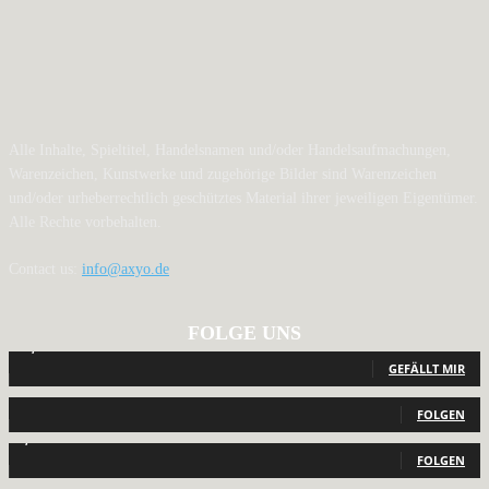
Alle Inhalte, Spieltitel, Handelsnamen und/oder Handelsaufmachungen,
Warenzeichen, Kunstwerke und zugehörige Bilder sind Warenzeichen
und/oder urheberrechtlich geschütztes Material ihrer jeweiligen Eigentümer.
Alle Rechte vorbehalten.
Contact us:
info@axyo.de
FOLGE UNS
12,793
Fans
GEFÄLLT MIR
440
Follower
FOLGEN
2,040
Follower
FOLGEN
1,150
Abonnenten