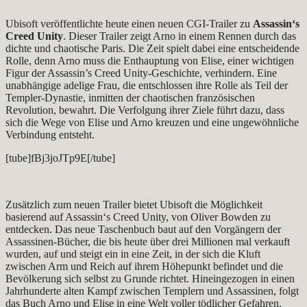
Ubisoft veröffentlichte heute einen neuen CGI-Trailer zu
Assassin‘s
Creed Unity
. Dieser Trailer zeigt Arno in einem Rennen durch das
dichte und chaotische Paris. Die Zeit spielt dabei eine entscheidende
Rolle, denn Arno muss die Enthauptung von Elise, einer wichtigen
Figur der Assassin’s Creed Unity-Geschichte, verhindern. Eine
unabhängige adelige Frau, die entschlossen ihre Rolle als Teil der
Templer-Dynastie, inmitten der chaotischen französischen
Revolution, bewahrt. Die Verfolgung ihrer Ziele führt dazu, dass
sich die Wege von Elise und Arno kreuzen und eine ungewöhnliche
Verbindung entsteht.
[tube]fBj3joJTp9E[/tube]
Zusätzlich zum neuen Trailer bietet Ubisoft die Möglichkeit
basierend auf Assassin‘s Creed Unity, von Oliver Bowden zu
entdecken. Das neue Taschenbuch baut auf den Vorgängern der
Assassinen-Bücher, die bis heute über drei Millionen mal verkauft
wurden, auf und steigt ein in eine Zeit, in der sich die Kluft
zwischen Arm und Reich auf ihrem Höhepunkt befindet und die
Bevölkerung sich selbst zu Grunde richtet. Hineingezogen in einen
Jahrhunderte alten Kampf zwischen Templern und Assassinen, folgt
das Buch Arno und Elise in eine Welt voller tödlicher Gefahren.