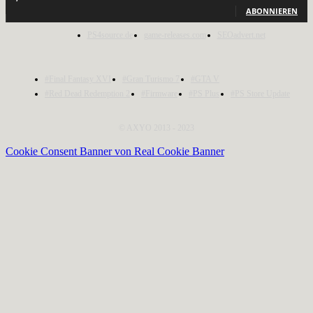
ABONNIEREN
PS4source.de
game-releases.com
SEOadvert.net
#Final Fantasy XVI
#Gran Turismo 7
#GTA V
#Red Dead Redemption 2
#Firmware
#PS Plus
#PS Store Update
© AXYO 2013 - 2023
Cookie Consent Banner von Real Cookie Banner