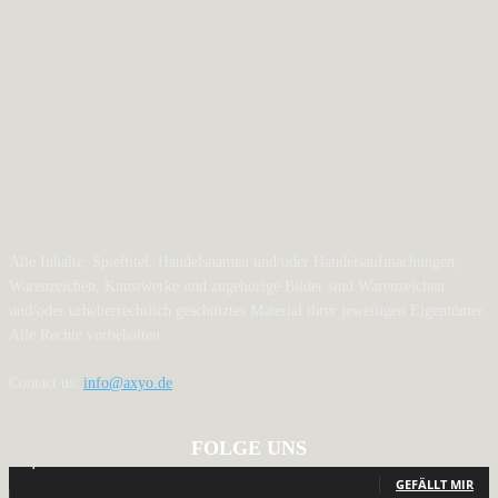
Alle Inhalte, Spieltitel, Handelsnamen und/oder Handelsaufmachungen,
Warenzeichen, Kunstwerke und zugehörige Bilder sind Warenzeichen
und/oder urheberrechtlich geschütztes Material ihrer jeweiligen Eigentümer.
Alle Rechte vorbehalten.
Contact us:
info@axyo.de
FOLGE UNS
12,792
Fans
GEFÄLLT MIR