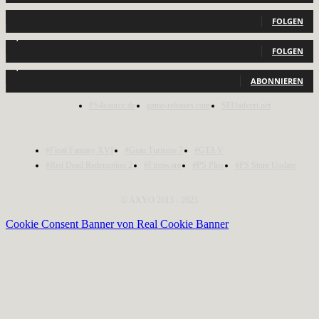
440
Follower
FOLGEN
2,040
Follower
FOLGEN
1,150
Abonnenten
ABONNIEREN
PS4source.de
game-releases.com
SEOadvert.net
#Final Fantasy XVI
#Gran Turismo 7
#GTA V
#Red Dead Redemption 2
#Firmware
#PS Plus
#PS Store Update
© AXYO 2013 - 2023
Cookie Consent Banner von Real Cookie Banner