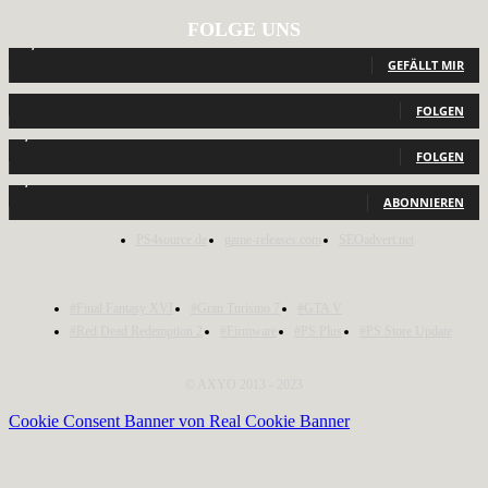
FOLGE UNS
12,789
Fans
GEFÄLLT MIR
440
Follower
FOLGEN
2,040
Follower
FOLGEN
1,150
Abonnenten
ABONNIEREN
PS4source.de
game-releases.com
SEOadvert.net
#Final Fantasy XVI
#Gran Turismo 7
#GTA V
#Red Dead Redemption 2
#Firmware
#PS Plus
#PS Store Update
© AXYO 2013 - 2023
Cookie Consent Banner von Real Cookie Banner