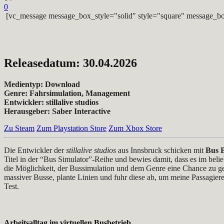
0
[vc_message message_box_style="solid" style="square" message_bo
Releasedatum: 30.04.2026
Medientyp: Download
Genre: Fahrsimulation, Management
Entwickler: stillalive studios
Herausgeber: Saber Interactive
Zu Steam
Zum Playstation Store
Zum Xbox Store
Die Entwickler der
stillalive studios
aus Innsbruck schicken mit
Bus 
Titel in der “Bus Simulator”-Reihe und bewies damit, dass es im beli
die Möglichkeit, der Bussimulation und dem Genre eine Chance zu geb
massiver Busse, plante Linien und fuhr diese ab, um meine Passagiere
Test.
Arbeitsalltag im virtuellen Busbetrieb