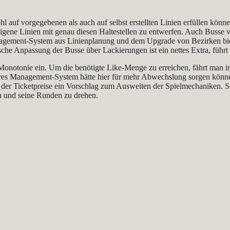
l auf vorgegebenen als auch auf selbst erstellten Linien erfüllen könne
igene Linien mit genau diesen Haltestellen zu entwerfen. Auch Busse v
ement‑System aus Linienplanung und dem Upgrade von Bezirken bietet zw
che Anpassung der Busse über Lackierungen ist ein nettes Extra, führt a
se Monotonie ein. Um die benötigte Like‑Menge zu erreichen, fährt man 
nderes Management‑System hätte hier für mehr Abwechslung sorgen könn
er Ticketpreise ein Vorschlag zum Ausweiten der Spielmechaniken. So 
len und seine Runden zu drehen.