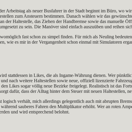
eder Arbeitstag als neuer Busfahrer in der Stadt beginnt im Büro, wo 
testellen zum Ansteuern bestimmen. Danach wählen wir das gewünschte 
 an der Haltestelle, das Ziehen der Handbremse sowie das manuelle Öf
 umgesetzt zu sein. Die Manöver sind einfach auszuüben und reihen sich 
womöglich fast schon zu simpel finden. Für mich als Neuling bedeuten 
n, wie es mir in der Vergangenheit schon einmal mit Simulatoren ergan
wird stattdessen in Likes, die als Ingame-Währung dienen. Wer pünktlich
 und nach weitere Haltestellen sowie neue, offiziell lizenzierte Fahrze
 den Likes sogar völlig neue Bezirke freigelegt. Realistisch ist das For
orgt dafür, dass der Alltag hinter dem Steuer mit neuen Haltestellen, 
ist logisch verhält, mich allerdings gelegentlich auch mit abrupten B
s, während sauberes Fahren den Multiplikator erhöht. Wer an roten Ampel
erden und wird entsprechend belohnt.