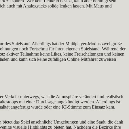
k zu spüren. Wer kein Lenkrad besitzt, kann aber beruhigt sein.
ich auch mit Analogsticks solide lenken lassen. Mit Maus und
ur des Spiels auf. Allerdings hat der Multiplayer-Modus zwei große
lohnungen noch Fortschritt für ihren eigenen Spielstand. Während der
n trotz aktiver Teilnahme keine Likes, keine Freischaltungen und keinen
inladen und kann sich keine zufälligen Online-Mitfahrer zuweisen
ger Verkehr unterwegs, was die Atmosphäre verändert und realistisch
haltestopps mit einer Durchsage angekündigt werden. Allerdings ist
ualität angefertigt wurde oder eine KI-Stimme zum Einsatz kam.
bietet das Spiel ansehnliche Umgebungen und eine Stadt, die dank
 wenige visuelle Highlights zu bieten hat. Nachdem die Bezirke ihre