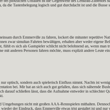
 bei plötzlichen Unfällen ist die Gegenwehr des Lenkrad-Zubehörs star
da die Tastenbelegung logisch und gut durchdacht ist und die Busse s
insam durch Emmerville zu fahren, lockert die mitunter repetitive Nat
können zwar simultan Fahrten bewältigen, erhalten aber weder eigene Be
icht, fühlt es sich als Gastspieler schlicht nicht belohnend an, wenn ma
nline mit anderen Personen fahren möchte, muss explizit andere Leute e
nur optisch, sondern auch spielerisch Einfluss nimmt. Nachts ist weni
ntation bei. Mir hat an sich auch gut gefallen, dass sich nähernde Bus
ch darauf schließen lässt, dass die Aufnahme entweder in schlechter Q
kt.
und Umgebungen nicht mit großen AAA‑Rennspielen mithalten. Dennoch 
d wieder der Eindruck, dass Emmerville etwas trist gestaltet ist und nur