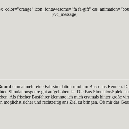
x_color="orange" icon_fontawesome="fa fa-gift" css_animation="bou
[/vc_message]
Bound
einmal mehr eine Fahrsimulation rund um Busse ins Rennen. Das
ebten Simulationsgenre gut aufgehoben ist. Die Bus Simulator-Spiele ha
en. Als frischer Busfahrer klemmte ich mich erstmals hinter große vi
n möglichst sicher und rechtzeitig ans Ziel zu bringen. Ob mir das Ges