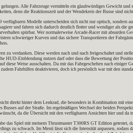
 gelungen. Alle Fahrzeuge vermitteln ein glaubwürdiges Gewicht und 
rigkeiten, denn die Reaktionszeit und der Wendekreis der Busse sind n
 19 verfügbaren Modelle unterscheiden sich nicht nur optisch, sondern 
agiere und fahren sich dadurch deutlich flotter und wendiger als die 
ahrverhalten spürbar. Wer normalerweise Arcade‑Racer mit absurden Ges
tern schwieriger Kurven und das sichere Transportieren der Fahrgäste
luss.
oren zu verdanken. Diese werden nach und nach freigeschaltet und stell
iche HUD-Einblendung nutzen darf oder dass die Bewertung der Position
h auf diese Weise ausschalten. Da mir das Fahrgeschehen nach einiger Ge
h zudem Fahrhilfen deaktivieren, doch ich persönlich war mit den standa
icht direkt hinter dem Lenkrad, die besonders in Kombination mit ein
es Busses auf der Straße. Im regelmäßigen Wechsel der beiden Perspekt
ünscht, da die Übersicht mit den verfügbaren Ansichten hier und da t
habe das Spiel mit meinem Thrustmaster T300RS GT Edition getestet, da
rdings zu schwach. Im Menü lässt sich die Intensität anpassen, sodass