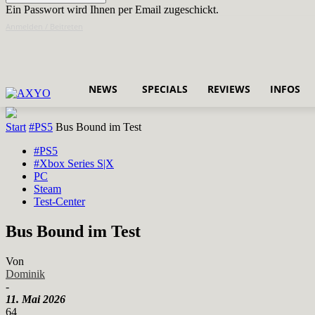
Ein Passwort wird Ihnen per Email zugeschickt.
Anmelden / Beitreten
NEWS
SPECIALS
REVIEWS
INFOS
Start
#PS5
Bus Bound im Test
#PS5
#Xbox Series S|X
PC
Steam
Test-Center
Bus Bound im Test
Von
Dominik
-
11. Mai 2026
64