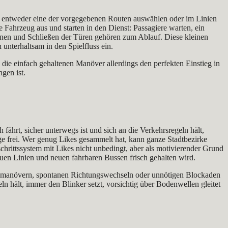
wir entweder eine der vorgegebenen Routen auswählen oder im Linien
Fahrzeug aus und starten in den Dienst: Passagiere warten, ein
fnen und Schließen der Türen gehören zum Ablauf. Diese kleinen
unterhaltsam in den Spielfluss ein.
die einfach gehaltenen Manöver allerdings den perfekten Einstieg in
gen ist.
 fährt, sicher unterwegs ist und sich an die Verkehrsregeln hält,
uge frei. Wer genug Likes gesammelt hat, kann ganze Stadtbezirke
tschrittssystem mit Likes nicht unbedingt, aber als motivierender Grund
neuen Linien und neuen fahrbaren Bussen frisch gehalten wird.
remsmanövern, spontanen Richtungswechseln oder unnötigen Blockaden
n hält, immer den Blinker setzt, vorsichtig über Bodenwellen gleitet