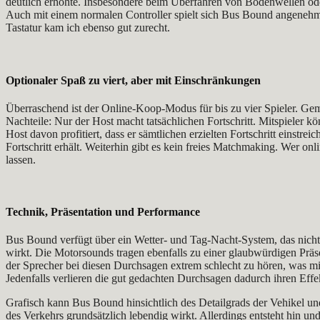
deutlich erhöhte. Insbesondere beim Überfahren von Bodenwellen oder
Auch mit einem normalen Controller spielt sich Bus Bound angenehm, 
Tastatur kam ich ebenso gut zurecht.
Optionaler Spaß zu viert, aber mit Einschränkungen
Überraschend ist der Online‑Koop-Modus für bis zu vier Spieler. Geme
Nachteile: Nur der Host macht tatsächlichen Fortschritt. Mitspieler 
Host davon profitiert, dass er sämtlichen erzielten Fortschritt einstre
Fortschritt erhält. Weiterhin gibt es kein freies Matchmaking. Wer o
lassen.
Technik, Präsentation und Performance
Bus Bound verfügt über ein Wetter- und Tag‑Nacht‑System, das nicht 
wirkt. Die Motorsounds tragen ebenfalls zu einer glaubwürdigen Präse
der Sprecher bei diesen Durchsagen extrem schlecht zu hören, was mi
Jedenfalls verlieren die gut gedachten Durchsagen dadurch ihren Effe
Grafisch kann Bus Bound hinsichtlich des Detailgrads der Vehikel 
des Verkehrs grundsätzlich lebendig wirkt. Allerdings entsteht hin un