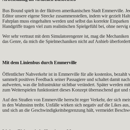
Bus Bound spielt in der fiktiven amerikanischen Stadt Emmerville. J
Editor unsere eigene Strecke zusammenstellen, indem wir gezielt Hal
Fahrplan muss eingehalten werden und selbst das korrekte Einparken
Handgriffe tragen viel zum realistischen Spielgefühl bei, ohne nervig
Wer sehr vertraut mit dem Simulatorengenre ist, mag die Mechaniken 
das Genre, da mich die Spielmechaniken nicht auf Anhieb überforderte
Mit dem Linienbus durch Emmerville
Öffentlicher Nahverkehr ist in Emmerville für alle kostenlos, bezahlt 
sammelt positives Feedback seiner Passagiere und schaltet damit nach
aufwerten, was die Infrastruktur sichtbar verändert. Später werden mit
zum Weiterspielen funktioniert dieses Konzept überraschend gut und s
Auf den Straßen von Emmerville herrscht reger Verkehr, der sich me
in den Wahnsinn treibt. Unfälle wirken sich negativ auf die Likes au
und sich an die Geschwindigkeitsbegrenzung hält, vermeidet Beschw