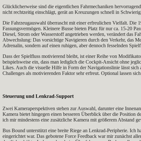
Glücklicherweise sind die eigentlichen Fahrmechaniken hervorragend
nicht rechtzeitig einschlägt, gerät an Kreuzungen schnell in Schwie
Die Fahrzeugauswahl überrascht mit einer erfreulichen Vielfalt. Die
Fassungsvermögen. Kleinere Busse bieten Platz für nur ca. 15-20 Pass
Diesel, Strom oder Wasserstoff angetrieben werden, verändert das F
Abwechslung: Das vorsichtige Navigieren durch den Verkehr, das Meis
Adrenalin, sondern auf einen ruhigen, aber dennoch fesselnden Spielf
Dass der Spielfluss motivierend bleibt, ist einer Reihe von Modifikat
beispielsweise ein, dass man lediglich die Cockpit-Ansicht ohne jegl
Likes. Auch die visuelle Hilfe in Form der Navigationslinie lässt sic
Challenges als motivierenden Faktor sehr erfreut. Optional lassen sic
Steuerung und Lenkrad-Support
Zwei Kameraperspektiven stehen zur Auswahl, darunter eine Innenans
Kamera bietet hingegen einen besseren Überblick über die Position d
ich mir mindestens eine zusätzliche Kamera mit größerem Abstand gew
Bus Bound unterstützt eine breite Riege an Lenkrad-Peripherie. Ich 
eingerichtet war. Das gebotene Force Feedback war mir zunächst alle