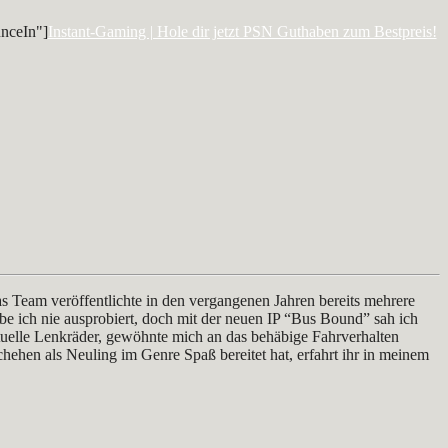
nceIn"]
Instant-Gaming | Hole dir jetzt PSN Guthaben zum Bestpreis!
 Team veröffentlichte in den vergangenen Jahren bereits mehrere
be ich nie ausprobiert, doch mit der neuen IP “Bus Bound” sah ich
rtuelle Lenkräder, gewöhnte mich an das behäbige Fahrverhalten
chehen als Neuling im Genre Spaß bereitet hat, erfahrt ihr in meinem