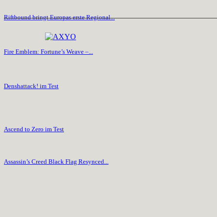
Riftbound bringt Europas erste Regional...
Fire Emblem: Fortune’s Weave –...
Denshattack! im Test
Ascend to Zero im Test
Assassin’s Creed Black Flag Resynced...