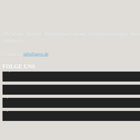
Alle Inhalte, Spieltitel, Handelsnamen und/oder Handelsaufmachungen, Waren
vorbehalten.
Contact us:
info@axyo.de
FOLGE UNS
12,792
Fans
440
Follower
2,040
Follower
1,150
Abonnenten