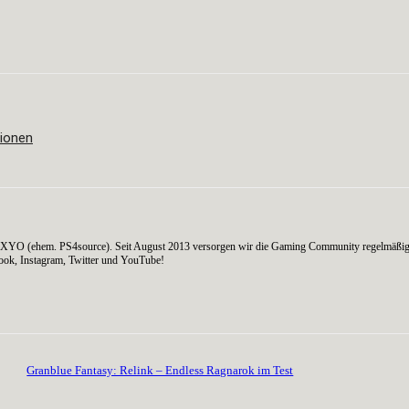
WhatsApp
tionen
on AXYO (ehem. PS4source). Seit August 2013 versorgen wir die Gaming Community regelmäßig
ook, Instagram, Twitter und YouTube!
Granblue Fantasy: Relink – Endless Ragnarok im Test