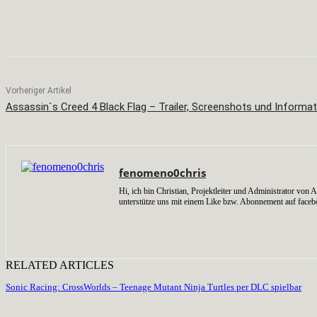
Teilen
Facebook
X
Pinterest
Vorheriger Artikel
Assassin`s Creed 4 Black Flag – Trailer, Screenshots und Informa
fenomeno0chris
Hi, ich bin Christian, Projektleiter und Administrator v
unterstütze uns mit einem Like bzw. Abonnement auf faceb
RELATED ARTICLES
Sonic Racing: CrossWorlds – Teenage Mutant Ninja Turtles per DLC spielbar