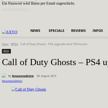
Ein Passwort wird Ihnen per Email zugeschickt.
Anmelden / Beitreten
NEWS
SPECIALS
REVIEWS
INFOS
Start
#PS4
Call of Duty Ghosts - PS4 upgrade wird 10€ kosten
#PS4
Call of Duty Ghosts – PS4 u
By
fenomeno0chris
28. August 2013