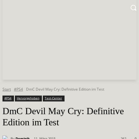
Start
#PS4
DmC Devil May Cry: Definitive Edition im Test
#PS4
Hervorgehoben
Test-Center
DmC Devil May Cry: Definitive
Edition im Test
By
Dominik
11. März 2015
262
0