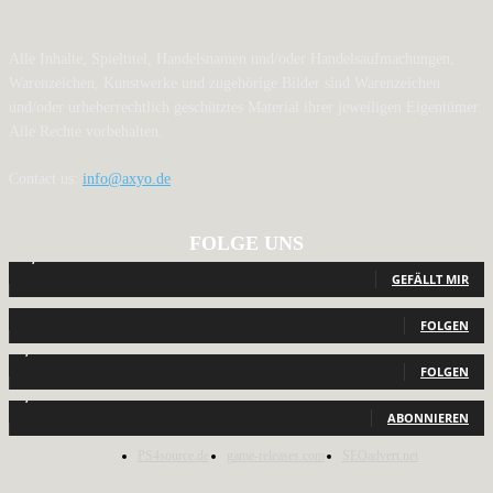
Alle Inhalte, Spieltitel, Handelsnamen und/oder Handelsaufmachungen,
Warenzeichen, Kunstwerke und zugehörige Bilder sind Warenzeichen
und/oder urheberrechtlich geschütztes Material ihrer jeweiligen Eigentümer.
Alle Rechte vorbehalten.
Contact us:
info@axyo.de
FOLGE UNS
12,793
Fans
GEFÄLLT MIR
440
Follower
FOLGEN
2,040
Follower
FOLGEN
1,150
Abonnenten
ABONNIEREN
PS4source.de
game-releases.com
SEOadvert.net