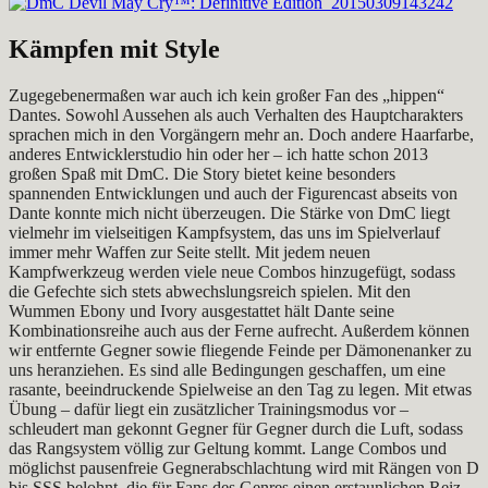
Kämpfen mit Style
Zugegebenermaßen war auch ich kein großer Fan des „hippen“
Dantes. Sowohl Aussehen als auch Verhalten des Hauptcharakters
sprachen mich in den Vorgängern mehr an. Doch andere Haarfarbe,
anderes Entwicklerstudio hin oder her – ich hatte schon 2013
großen Spaß mit DmC. Die Story bietet keine besonders
spannenden Entwicklungen und auch der Figurencast abseits von
Dante konnte mich nicht überzeugen. Die Stärke von DmC liegt
vielmehr im vielseitigen Kampfsystem, das uns im Spielverlauf
immer mehr Waffen zur Seite stellt. Mit jedem neuen
Kampfwerkzeug werden viele neue Combos hinzugefügt, sodass
die Gefechte sich stets abwechslungsreich spielen. Mit den
Wummen Ebony und Ivory ausgestattet hält Dante seine
Kombinationsreihe auch aus der Ferne aufrecht. Außerdem können
wir entfernte Gegner sowie fliegende Feinde per Dämonenanker zu
uns heranziehen. Es sind alle Bedingungen geschaffen, um eine
rasante, beeindruckende Spielweise an den Tag zu legen. Mit etwas
Übung – dafür liegt ein zusätzlicher Trainingsmodus vor –
schleudert man gekonnt Gegner für Gegner durch die Luft, sodass
das Rangsystem völlig zur Geltung kommt. Lange Combos und
möglichst pausenfreie Gegnerabschlachtung wird mit Rängen von D
bis SSS belohnt, die für Fans des Genres einen erstaunlichen Reiz