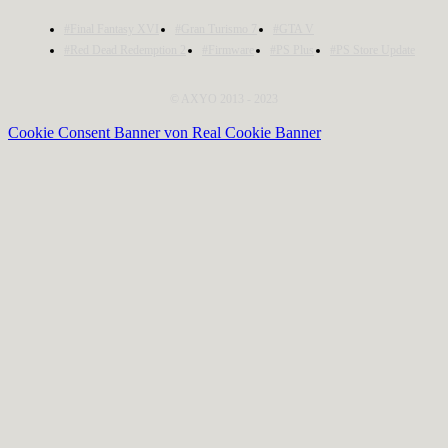
#Final Fantasy XVI
#Gran Turismo 7
#GTA V
#Red Dead Redemption 2
#Firmware
#PS Plus
#PS Store Update
© AXYO 2013 - 2023
Cookie Consent Banner von Real Cookie Banner