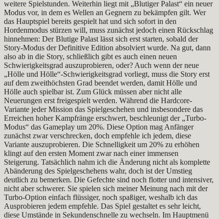
weitere Spielstunden. Weiterhin liegt mit „Blutiger Palast“ ein neuer
Modus vor, in dem es Wellen an Gegnern zu bekämpfen gilt. Wer
das Hauptspiel bereits gespielt hat und sich sofort in den
Hordenmodus stürzen will, muss zunächst jedoch einen Rückschlag
hinnehmen: Der Blutige Palast lässt sich erst starten, sobald der
Story-Modus der Definitive Edition absolviert wurde. Na gut, dann
also ab in die Story, schließlich gibt es auch einen neuen
Schwierigkeitsgrad auszuprobieren, oder? Auch wenn der neue
„Hölle und Hölle“-Schwierigkeitsgrad vorliegt, muss die Story erst
auf dem zweithöchsten Grad beendet werden, damit Hölle und
Hölle auch spielbar ist. Zum Glück müssen aber nicht alle
Neuerungen erst freigespielt werden. Während die Hardcore-
Variante jeder Mission das Spielgeschehen und insbesondere das
Erreichen hoher Kampfränge erschwert, beschleunigt der „Turbo-
Modus“ das Gameplay um 20%. Diese Option mag Anfänger
zunächst zwar verschrecken, doch empfehle ich jedem, diese
Variante auszuprobieren. Die Schnelligkeit um 20% zu erhöhen
klingt auf den ersten Moment zwar nach einer immensen
Steigerung. Tatsächlich nahm ich die Änderung nicht als komplette
Abänderung des Spielgeschehens wahr, doch ist der Umstieg
deutlich zu bemerken. Die Gefechte sind noch flotter und intensiver,
nicht aber schwerer. Sie spielen sich meiner Meinung nach mit der
Turbo-Option einfach flüssiger, noch spaßiger, weshalb ich das
Ausprobieren jedem empfehle. Das Spiel gestaltet es sehr leicht,
diese Umstände in Sekundenschnelle zu wechseln. Im Hauptmenü