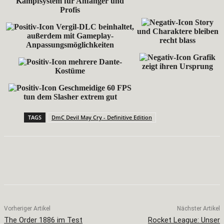
Kampfsystem für Anfänger und
Profis
Story
Vergil-DLC beinhaltet,
und Charaktere bleiben
außerdem mit Gameplay-
recht blass
Anpassungsmöglichkeiten
Grafik
mehrere Dante-
zeigt ihren Ursprung
Kostüme
Geschmeidige 60 FPS
tun dem Slasher extrem gut
TAGS
DmC Devil May Cry - Definitive Edition
Facebook
X
Pinterest
WhatsApp
Vorheriger Artikel
Nächster Artikel
The Order 1886 im Test
Rocket League: Unser