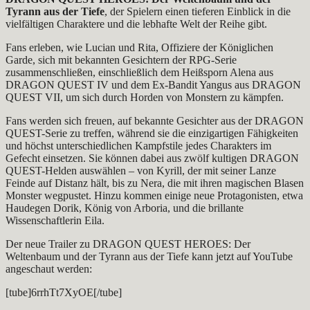
Tyrann aus der Tiefe
, der Spielern einen tieferen Einblick in die
vielfältigen Charaktere und die lebhafte Welt der Reihe gibt.
Fans erleben, wie Lucian und Rita, Offiziere der Königlichen
Garde, sich mit bekannten Gesichtern der RPG-Serie
zusammenschließen, einschließlich dem Heißsporn Alena aus
DRAGON QUEST IV und dem Ex-Bandit Yangus aus DRAGON
QUEST VII, um sich durch Horden von Monstern zu kämpfen.
Fans werden sich freuen, auf bekannte Gesichter aus der DRAGON
QUEST-Serie zu treffen, während sie die einzigartigen Fähigkeiten
und höchst unterschiedlichen Kampfstile jedes Charakters im
Gefecht einsetzen. Sie können dabei aus zwölf kultigen DRAGON
QUEST-Helden auswählen – von Kyrill, der mit seiner Lanze
Feinde auf Distanz hält, bis zu Nera, die mit ihren magischen Blasen
Monster wegpustet. Hinzu kommen einige neue Protagonisten, etwa
Haudegen Dorik, König von Arboria, und die brillante
Wissenschaftlerin Eila.
Der neue Trailer zu DRAGON QUEST HEROES: Der
Weltenbaum und der Tyrann aus der Tiefe kann jetzt auf YouTube
angeschaut werden:
[tube]6rrhTt7XyOE[/tube]