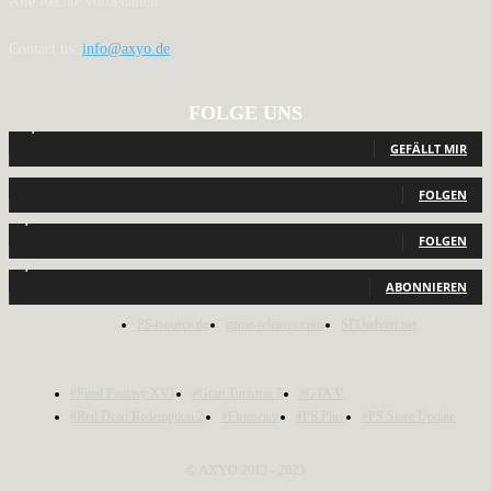
Alle Rechte vorbehalten.
Contact us:
info@axyo.de
FOLGE UNS
12,789
Fans
GEFÄLLT MIR
440
Follower
FOLGEN
2,040
Follower
FOLGEN
1,150
Abonnenten
ABONNIEREN
PS4source.de
game-releases.com
SEOadvert.net
#Final Fantasy XVI
#Gran Turismo 7
#GTA V
#Red Dead Redemption 2
#Firmware
#PS Plus
#PS Store Update
© AXYO 2013 - 2023