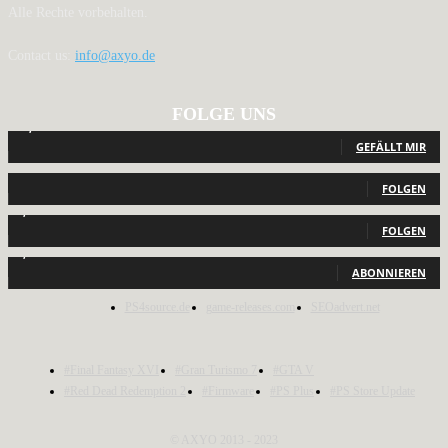
Alle Rechte vorbehalten.
Contact us:
info@axyo.de
FOLGE UNS
12,794
Fans
GEFÄLLT MIR
440
Follower
FOLGEN
2,040
Follower
FOLGEN
1,150
Abonnenten
ABONNIEREN
PS4source.de
game-releases.com
SEOadvert.net
#Final Fantasy XVI
#Gran Turismo 7
#GTA V
#Red Dead Redemption 2
#Firmware
#PS Plus
#PS Store Update
© AXYO 2013 - 2023