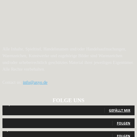
Alle Inhalte, Spieltitel, Handelsnamen und/oder Handelsaufmachungen,
Warenzeichen, Kunstwerke und zugehörige Bilder sind Warenzeichen
und/oder urheberrechtlich geschütztes Material ihrer jeweiligen Eigentümer.
Alle Rechte vorbehalten.
Contact us:
info@axyo.de
FOLGE UNS
12,790
Fans
GEFÄLLT MIR
440
Follower
FOLGEN
2,040
Follower
FOLGEN