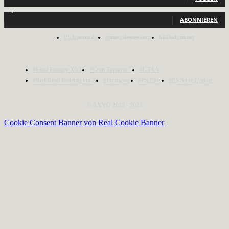
1,150
Abonnenten
ABONNIEREN
PS4source.de
game-releases.com
SEOadvert.net
#Final Fantasy XVI
#Gran Turismo 7
#GTA V
#Red Dead Redemption 2
#Firmware
#PS Plus
#PS Store Update
© AXYO 2013 - 2023
Cookie Consent Banner von Real Cookie Banner