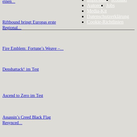
einen...
Autoren
Jobs
Media-Kit
Datenschutzerklärung
Cookie-Richtlinien
Riftbound bringt Europas erste
Regional...
Fire Emblem: Fortune’s Weave –...
Denshattack! im Test
Ascend to Zero im Test
Assassin’s Creed Black Flag
Resynced...