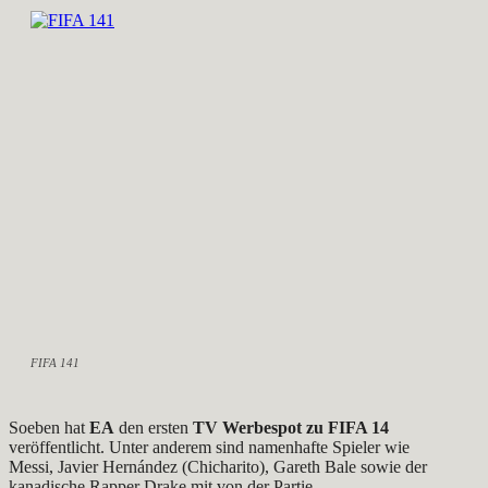
FIFA 141
Soeben hat
EA
den ersten
TV Werbespot zu FIFA 14
veröffentlicht. Unter anderem sind namenhafte Spieler wie
Messi, Javier Hernández (Chicharito), Gareth Bale sowie der
kanadische Rapper Drake mit von der Partie.