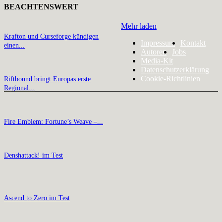
BEACHTENSWERT
Mehr laden
Krafton und Curseforge kündigen
Impressum
Kontakt
einen...
Autoren
Jobs
Media-Kit
Datenschutzerklärung
Cookie-Richtlinien
Riftbound bringt Europas erste
Regional...
Fire Emblem: Fortune’s Weave –...
Denshattack! im Test
Ascend to Zero im Test