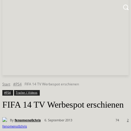
Start
#PS4
FIFA 14 TV Werbespot erschienen
#PS4
Trailer / Videos
FIFA 14 TV Werbespot erschienen
By
fenomeno0chris
6. September 2013
74
2