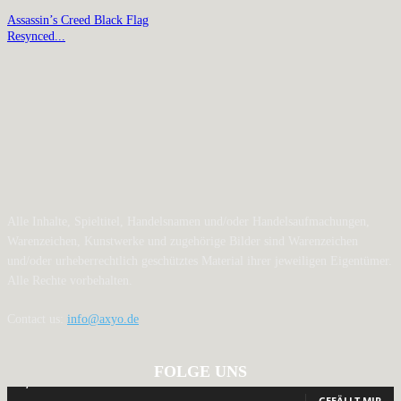
Assassin’s Creed Black Flag
Resynced...
Alle Inhalte, Spieltitel, Handelsnamen und/oder Handelsaufmachungen,
Warenzeichen, Kunstwerke und zugehörige Bilder sind Warenzeichen
und/oder urheberrechtlich geschütztes Material ihrer jeweiligen Eigentümer.
Alle Rechte vorbehalten.
Contact us:
info@axyo.de
FOLGE UNS
12,789
Fans
GEFÄLLT MIR