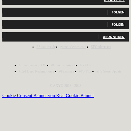
440
Follower
FOLGEN
2,040
Follower
FOLGEN
1,150
Abonnenten
ABONNIEREN
PS4source.de
game-releases.com
SEOadvert.net
#Final Fantasy XVI
#Gran Turismo 7
#GTA V
#Red Dead Redemption 2
#Firmware
#PS Plus
#PS Store Update
© AXYO 2013 - 2023
Cookie Consent Banner von Real Cookie Banner