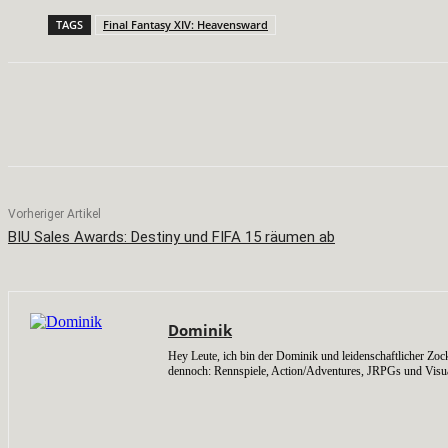
TAGS
Final Fantasy XIV: Heavensward
Teilen
Facebook
X
Pinterest
Vorheriger Artikel
BIU Sales Awards: Destiny und FIFA 15 räumen ab
Dominik
Hey Leute, ich bin der Dominik und leidenschaftlicher Zock
dennoch: Rennspiele, Action/Adventures, JRPGs und Visu