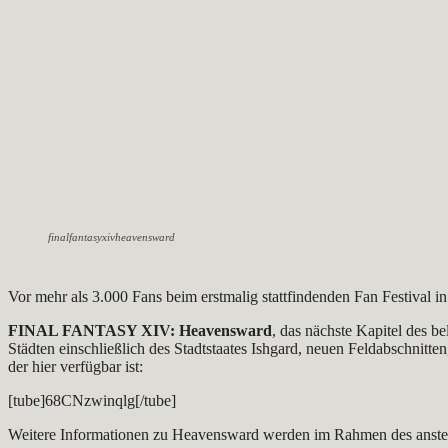
finalfantasyxivheavensward
Vor mehr als 3.000 Fans beim erstmalig stattfindenden Fan Festiv
FINAL FANTASY XIV: Heavensward
, das nächste Kapitel des 
Städten einschließlich des Stadtstaates Ishgard, neuen Feldabschnit
der hier verfügbar ist:
[tube]68CNzwinqlg[/tube]
Weitere Informationen zu Heavensward werden im Rahmen des anstehe