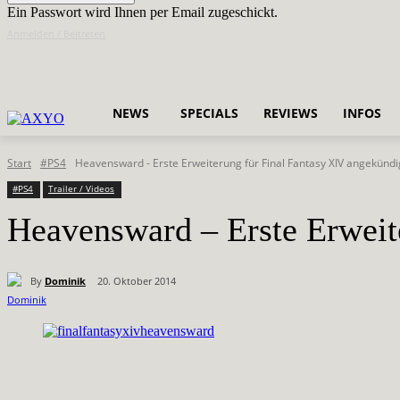
Ein Passwort wird Ihnen per Email zugeschickt.
Anmelden / Beitreten
NEWS
SPECIALS
REVIEWS
INFOS
Start
#PS4
Heavensward - Erste Erweiterung für Final Fantasy XIV angekündi
#PS4
Trailer / Videos
Heavensward – Erste Erweit
By
Dominik
20. Oktober 2014