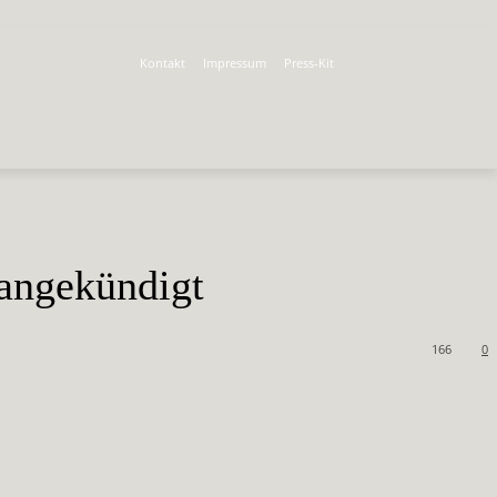
Kontakt
Impressum
Press-Kit
 angekündigt
166
0