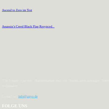
Ascend to Zero im Test
Assassin’s Creed Black Flag Resynced...
Alle Inhalte, Spieltitel, Handelsnamen und/oder Handelsaufmachungen, Waren
vorbehalten.
Contact us:
info@axyo.de
FOLGE UNS
12,790
Fans