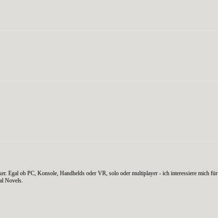
WhatsApp
er. Egal ob PC, Konsole, Handhelds oder VR, solo oder multiplayer - ich interessiere mich für 
al Novels.