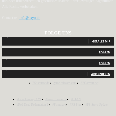
und/oder urheberrechtlich geschütztes Material ihrer jeweiligen Eigentümer.
Alle Rechte vorbehalten.
Contact us:
info@axyo.de
FOLGE UNS
12,789
Fans
GEFÄLLT MIR
440
Follower
FOLGEN
2,040
Follower
FOLGEN
1,150
Abonnenten
ABONNIEREN
PS4source.de
game-releases.com
SEOadvert.net
#Final Fantasy XVI
#Gran Turismo 7
#GTA V
#Red Dead Redemption 2
#Firmware
#PS Plus
#PS Store Update