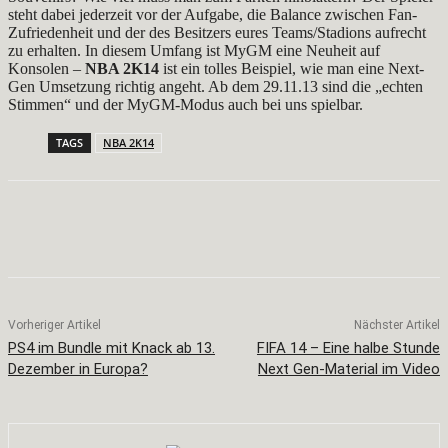
steht dabei jederzeit vor der Aufgabe, die Balance zwischen Fan-
Zufriedenheit und der des Besitzers eures Teams/Stadions aufrecht
zu erhalten. In diesem Umfang ist MyGM eine Neuheit auf
Konsolen –
NBA 2K14
ist ein tolles Beispiel, wie man eine Next-
Gen Umsetzung richtig angeht. Ab dem 29.11.13 sind die „echten
Stimmen“ und der MyGM-Modus auch bei uns spielbar.
TAGS
NBA 2K14
Facebook
X
Pinterest
WhatsApp
Vorheriger Artikel
Nächster Artikel
PS4 im Bundle mit Knack ab 13.
FIFA 14 – Eine halbe Stunde
Dezember in Europa?
Next Gen-Material im Video