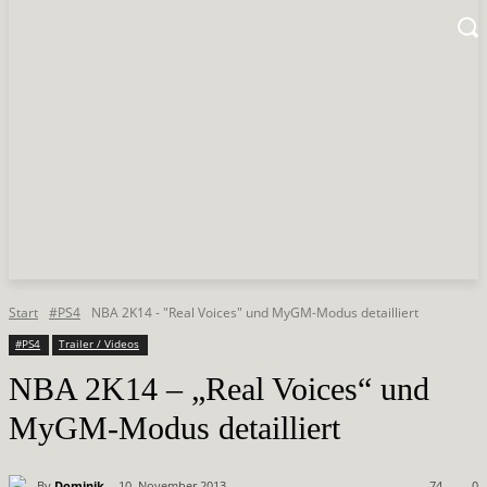
Start
#PS4
NBA 2K14 - "Real Voices" und MyGM-Modus detailliert
#PS4
Trailer / Videos
NBA 2K14 – „Real Voices“ und
MyGM-Modus detailliert
By
Dominik
10. November 2013
74
0