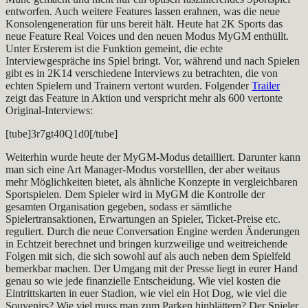
entworfen. Auch weitere Features lassen erahnen, was die neue
Konsolengeneration für uns bereit hält. Heute hat 2K Sports das
neue Feature Real Voices und den neuen Modus MyGM enthüllt.
Unter Ersterem ist die Funktion gemeint, die echte
Interviewgespräche ins Spiel bringt. Vor, während und nach Spielen
gibt es in 2K14 verschiedene Interviews zu betrachten, die von
echten Spielern und Trainern vertont wurden. Folgender
Trailer
zeigt das Feature in Aktion und verspricht mehr als 600 vertonte
Original-Interviews:
[tube]3r7gt40Q1d0[/tube]
Weiterhin wurde heute der MyGM-Modus detailliert. Darunter kann
man sich eine Art Manager-Modus vorstelllen, der aber weitaus
mehr Möglichkeiten bietet, als ähnliche Konzepte in vergleichbaren
Sportspielen. Dem Spieler wird in MyGM die Kontrolle der
gesamten Organisation gegeben, sodass er sämtliche
Spielertransaktionen, Erwartungen an Spieler, Ticket-Preise etc.
reguliert. Durch die neue Conversation Engine werden Änderungen
in Echtzeit berechnet und bringen kurzweilige und weitreichende
Folgen mit sich, die sich sowohl auf als auch neben dem Spielfeld
bemerkbar machen. Der Umgang mit der Presse liegt in eurer Hand
genau so wie jede finanzielle Entscheidung. Wie viel kosten die
Eintrittskarten in euer Stadion, wie viel ein Hot Dog, wie viel die
Souvenirs? Wie viel muss man zum Parken hinblättern? Der Spieler