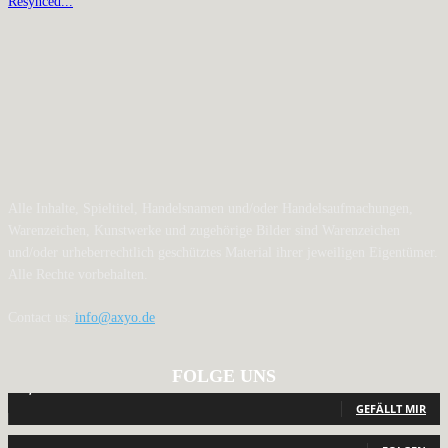
Resynced...
Alle Inhalte, Spieltitel, Handelsnamen und/oder Handelsaufmachungen,
Warenzeichen, Kunstwerke und zugehörige Bilder sind Warenzeichen
und/oder urheberrechtlich geschütztes Material ihrer jeweiligen Eigentümer.
Alle Rechte vorbehalten.
Contact us:
info@axyo.de
FOLGE UNS
12,791
Fans
GEFÄLLT MIR
440
Follower