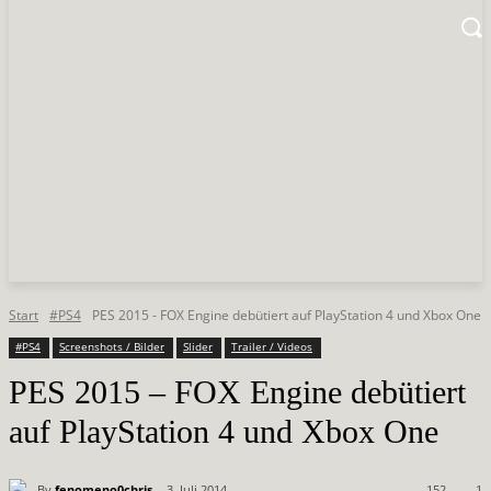
Start
#PS4
PES 2015 - FOX Engine debütiert auf PlayStation 4 und Xbox One
#PS4
Screenshots / Bilder
Slider
Trailer / Videos
PES 2015 – FOX Engine debütiert
auf PlayStation 4 und Xbox One
By
fenomeno0chris
3. Juli 2014
152
1