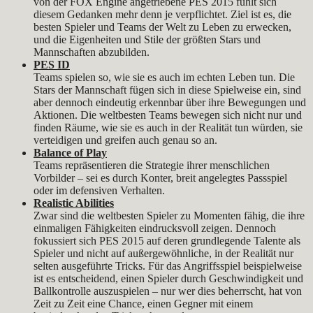
von der FOX Engine angetriebene PES 2015 fühlt sich
diesem Gedanken mehr denn je verpflichtet. Ziel ist es, die
besten Spieler und Teams der Welt zu Leben zu erwecken,
und die Eigenheiten und Stile der größten Stars und
Mannschaften abzubilden.
PES ID
Teams spielen so, wie sie es auch im echten Leben tun. Die
Stars der Mannschaft fügen sich in diese Spielweise ein, sind
aber dennoch eindeutig erkennbar über ihre Bewegungen und
Aktionen. Die weltbesten Teams bewegen sich nicht nur und
finden Räume, wie sie es auch in der Realität tun würden, sie
verteidigen und greifen auch genau so an.
Balance of Play
Teams repräsentieren die Strategie ihrer menschlichen
Vorbilder – sei es durch Konter, breit angelegtes Passspiel
oder im defensiven Verhalten.
Realistic Abilities
Zwar sind die weltbesten Spieler zu Momenten fähig, die ihre
einmaligen Fähigkeiten eindrucksvoll zeigen. Dennoch
fokussiert sich PES 2015 auf deren grundlegende Talente als
Spieler und nicht auf außergewöhnliche, in der Realität nur
selten ausgeführte Tricks. Für das Angriffsspiel beispielweise
ist es entscheidend, einen Spieler durch Geschwindigkeit und
Ballkontrolle auszuspielen – nur wer dies beherrscht, hat von
Zeit zu Zeit eine Chance, einen Gegner mit einem