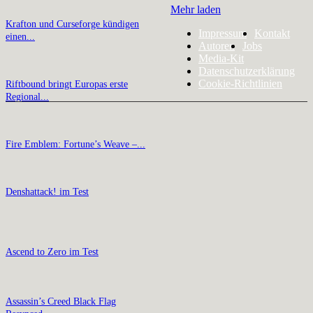
Mehr laden
Krafton und Curseforge kündigen
Impressum
Kontakt
einen...
Autoren
Jobs
Media-Kit
Datenschutzerklärung
Cookie-Richtlinien
Riftbound bringt Europas erste
Regional...
Fire Emblem: Fortune’s Weave –...
Denshattack! im Test
Ascend to Zero im Test
Assassin’s Creed Black Flag