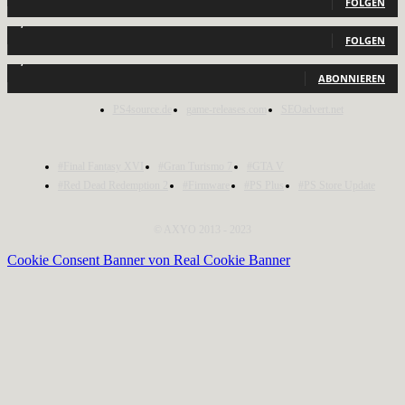
FOLGEN
2,040
Follower
FOLGEN
1,150
Abonnenten
ABONNIEREN
PS4source.de
game-releases.com
SEOadvert.net
#Final Fantasy XVI
#Gran Turismo 7
#GTA V
#Red Dead Redemption 2
#Firmware
#PS Plus
#PS Store Update
© AXYO 2013 - 2023
Cookie Consent Banner von Real Cookie Banner