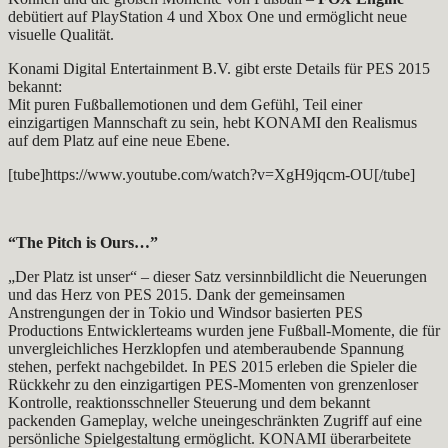
debütiert auf PlayStation 4 und Xbox One und ermöglicht neue
visuelle Qualität.
Konami Digital Entertainment B.V. gibt erste Details für PES 2015
bekannt:
Mit puren Fußballemotionen und dem Gefühl, Teil einer
einzigartigen Mannschaft zu sein, hebt KONAMI den Realismus
auf dem Platz auf eine neue Ebene.
[tube]https://www.youtube.com/watch?v=XgH9jqcm-OU[/tube]
“The Pitch is Ours…”
„Der Platz ist unser“ – dieser Satz versinnbildlicht die Neuerungen
und das Herz von PES 2015. Dank der gemeinsamen
Anstrengungen der in Tokio und Windsor basierten PES
Productions Entwicklerteams wurden jene Fußball-Momente, die für
unvergleichliches Herzklopfen und atemberaubende Spannung
stehen, perfekt nachgebildet. In PES 2015 erleben die Spieler die
Rückkehr zu den einzigartigen PES-Momenten von grenzenloser
Kontrolle, reaktionsschneller Steuerung und dem bekannt
packenden Gameplay, welche uneingeschränkten Zugriff auf eine
persönliche Spielgestaltung ermöglicht. KONAMI überarbeitete