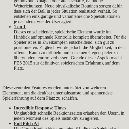
gefühlvolle Ablagen oder auch scharfe, halbhohe
Weiterleitungen. Neue physikalische Routinen sorgen dafür,
dass sich der Ball in jeder Situation realistisch verhält. So
entstehen einzigartige und variantenreiche Spielsituationen –
je nachdem, wie der User agiert.
1 on 1
Dieses entscheidende, spielerische Element wurde im
Hinblick auf optimale Kontrolle komplett überarbeitet. Für die
Spieler ist es in Zweikämpfen entscheidend, sich gut zu
positionieren. Zugleich wurde jedoch die Möglichkeit, in den
offenen Raum zu dribbeln und so seinen Gegenspieler zu
überwinden, enorm verbessert. Gerade dieser Aspekt macht
PES 2015 zur definitiven spielerischen Erfahrung auf dem
Platz.
Diese zentralen Features werden unterstützt von weiteren
Elementen, um die denkbar unterhaltsamste und spannendste
Spielerfahrung auf dem Platz zu schaffen.
Incredible Response Times
Unglaublich schnelle Reaktionszeiten erlauben den Usern, in
jedem Moment des Spiels instinktiv zu agieren.
Full Pitch AI
Die Game Engine bietet nun eine KI, die den Spielverlauf