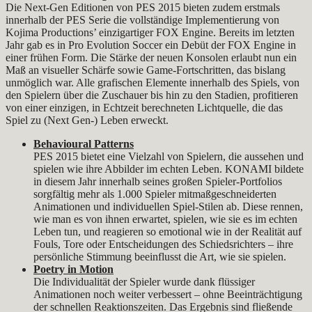
Die Next-Gen Editionen von PES 2015 bieten zudem erstmals
innerhalb der PES Serie die vollständige Implementierung von
Kojima Productions’ einzigartiger FOX Engine. Bereits im letzten
Jahr gab es in Pro Evolution Soccer ein Debüt der FOX Engine in
einer frühen Form. Die Stärke der neuen Konsolen erlaubt nun ein
Maß an visueller Schärfe sowie Game-Fortschritten, das bislang
unmöglich war. Alle grafischen Elemente innerhalb des Spiels, von
den Spielern über die Zuschauer bis hin zu den Stadien, profitieren
von einer einzigen, in Echtzeit berechneten Lichtquelle, die das
Spiel zu (Next Gen-) Leben erweckt.
Behavioural Patterns
PES 2015 bietet eine Vielzahl von Spielern, die aussehen und
spielen wie ihre Abbilder im echten Leben. KONAMI bildete
in diesem Jahr innerhalb seines großen Spieler-Portfolios
sorgfältig mehr als 1.000 Spieler mitmaßgeschneiderten
Animationen und individuellen Spiel-Stilen ab. Diese rennen,
wie man es von ihnen erwartet, spielen, wie sie es im echten
Leben tun, und reagieren so emotional wie in der Realität auf
Fouls, Tore oder Entscheidungen des Schiedsrichters – ihre
persönliche Stimmung beeinflusst die Art, wie sie spielen.
Poetry in Motion
Die Individualität der Spieler wurde dank flüssiger
Animationen noch weiter verbessert – ohne Beeinträchtigung
der schnellen Reaktionszeiten. Das Ergebnis sind fließende