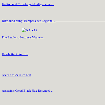
Krafton und Curseforge kündigen einen...
Riftbound bringt Europas erste Regional...
Fire Emblem: Fortune’s Weave –...
Denshattack! im Test
Ascend to Zero im Test
Assassin’s Creed Black Flag Resynced...