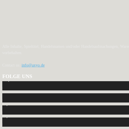
Alle Inhalte, Spieltitel, Handelsnamen und/oder Handelsaufmachungen, Waren
vorbehalten.
Contact us:
info@axyo.de
FOLGE UNS
12,793
Fans
440
Follower
2,040
Follower
1,150
Abonnenten