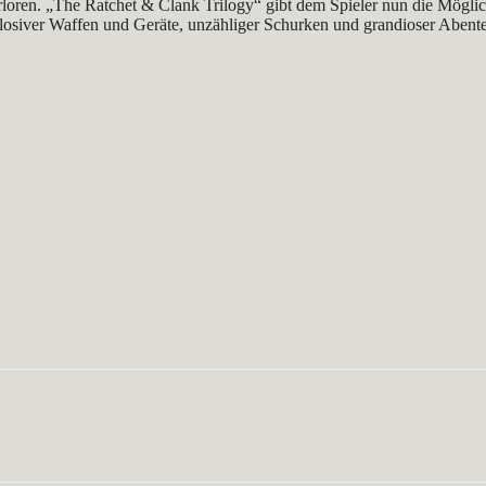
rloren. „The Ratchet & Clank Trilogy“ gibt dem Spieler nun die Möglich
plosiver Waffen und Geräte, unzähliger Schurken und grandioser Abente
WhatsApp