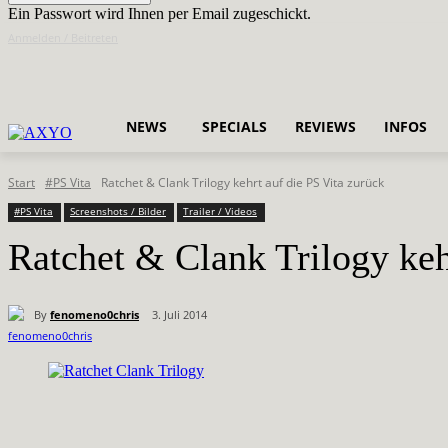
Ein Passwort wird Ihnen per Email zugeschickt.
Anmelden / Beitreten
NEWS
SPECIALS
REVIEWS
INFOS
Start
#PS Vita
Ratchet & Clank Trilogy kehrt auf die PS Vita zurück
#PS Vita
Screenshots / Bilder
Trailer / Videos
Ratchet & Clank Trilogy keh
By
fenomeno0chris
3. Juli 2014