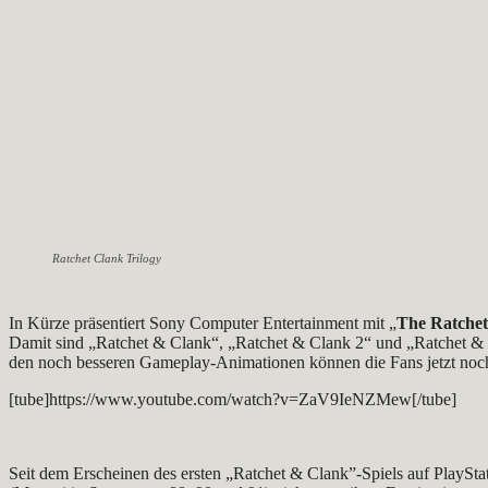
Ratchet Clank Trilogy
In Kürze präsentiert Sony Computer Entertainment mit „
The Ratchet
Damit sind „Ratchet & Clank“, „Ratchet & Clank 2“ und „Ratchet & 
den noch besseren Gameplay-Animationen können die Fans jetzt noch t
[tube]https://www.youtube.com/watch?v=ZaV9IeNZMew[/tube]
Seit dem Erscheinen des ersten „Ratchet & Clank”-Spiels auf PlaySta