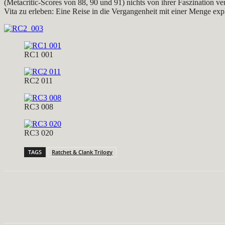
(Metacritic-Scores von 88, 90 und 91) nichts von ihrer Faszination ve
Vita zu erleben: Eine Reise in die Vergangenheit mit einer Menge ex
RC1 001
RC2 011
RC3 008
RC3 020
TAGS
Ratchet & Clank Trilogy
Teilen
Facebook
X
Pinterest