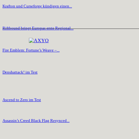
Krafton und Curseforge kündigen einen...
Riftbound bringt Europas erste Regional...
Fire Emblem: Fortune’s Weave –...
Denshattack! im Test
Ascend to Zero im Test
Assassin’s Creed Black Flag Resynced...