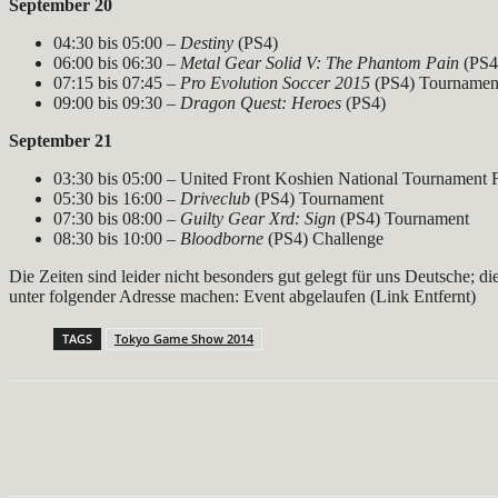
September 20
04:30 bis 05:00 –
Destiny
(PS4)
06:00 bis 06:30 –
Metal Gear Solid V: The Phantom Pain
(PS4
07:15 bis 07:45 –
Pro Evolution Soccer 2015
(PS4) Tournamen
09:00 bis 09:30 –
Dragon Quest: Heroes
(PS4)
September 21
03:30 bis 05:00 – United Front Koshien National Tournament F
05:30 bis 16:00 –
Driveclub
(PS4) Tournament
07:30 bis 08:00 –
Guilty Gear Xrd: Sign
(PS4) Tournament
08:30 bis 10:00 –
Bloodborne
(PS4) Challenge
Die Zeiten sind leider nicht besonders gut gelegt für uns Deutsche; 
unter folgender Adresse machen: Event abgelaufen (Link Entfernt)
TAGS
Tokyo Game Show 2014
Teilen
Facebook
X
Pinterest