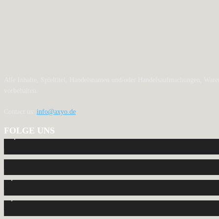
Alle Inhalte, Spieltitel, Handelsnamen und/oder Handelsaufmachungen, Waren
vorbehalten.
Contact us:
info@axyo.de
FOLGE UNS
12,793
Fans
440
Follower
2,040
Follower
1,150
Abonnenten