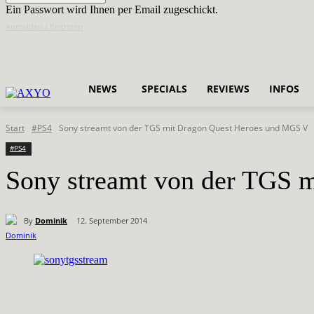
Ein Passwort wird Ihnen per Email zugeschickt.
Anmelden / Beitreten
NEWS
SPECIALS
REVIEWS
INFOS
Start
#PS4
Sony streamt von der TGS mit Dragon Quest Heroes und MGS V
#PS4
Sony streamt von der TGS 
By
Dominik
12. September 2014