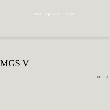
Kontakt
Impressum
Press-Kit
d MGS V
84
0