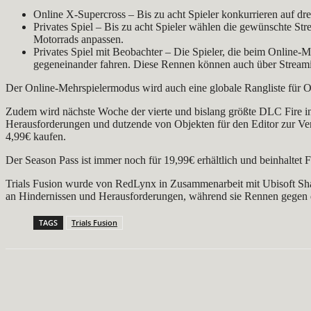
Online X-Supercross – Bis zu acht Spieler konkurrieren auf d
Privates Spiel – Bis zu acht Spieler wählen die gewünschte St
Motorrads anpassen.
Privates Spiel mit Beobachter – Die Spieler, die beim Online-
gegeneinander fahren. Diese Rennen können auch über Streami
Der Online-Mehrspielermodus wird auch eine globale Rangliste für 
Zudem wird nächste Woche der vierte und bislang größte DLC Fire in 
Herausforderungen und dutzende von Objekten für den Editor zur Ve
4,99€ kaufen.
Der Season Pass ist immer noch für 19,99€ erhältlich und beinhaltet 
Trials Fusion wurde von RedLynx in Zusammenarbeit mit Ubisoft Shang
an Hindernissen und Herausforderungen, während sie Rennen gegen d
TAGS
Trials Fusion
Teilen
Facebook
X
Pinterest