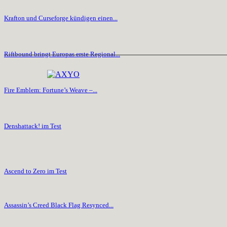
Krafton und Curseforge kündigen einen...
Riftbound bringt Europas erste Regional...
Fire Emblem: Fortune’s Weave –...
Denshattack! im Test
Ascend to Zero im Test
Assassin’s Creed Black Flag Resynced...