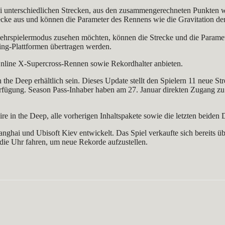
rei unterschiedlichen Strecken, aus den zusammengerechneten Punkten 
recke aus und können die Parameter des Rennens wie die Gravitation de
Mehrspielermodus zusehen möchten, können die Strecke und die Paramet
ng-Plattformen übertragen werden.
Online X-Supercross-Rennen sowie Rekordhalter anbieten.
the Deep erhältlich sein. Dieses Update stellt den Spielern 11 neue 
rfügung. Season Pass-Inhaber haben am 27. Januar direkten Zugang zu
Fire in the Deep, alle vorherigen Inhaltspakete sowie die letzten beide
hai und Ubisoft Kiev entwickelt. Das Spiel verkaufte sich bereits üb
ie Uhr fahren, um neue Rekorde aufzustellen.
WhatsApp