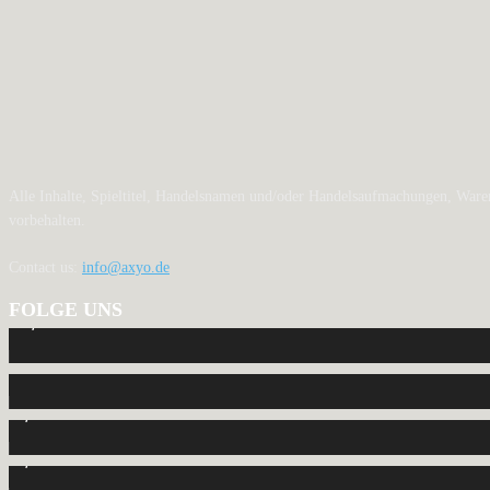
Alle Inhalte, Spieltitel, Handelsnamen und/oder Handelsaufmachungen, Waren
vorbehalten.
Contact us:
info@axyo.de
FOLGE UNS
12,793
Fans
440
Follower
2,040
Follower
1,150
Abonnenten