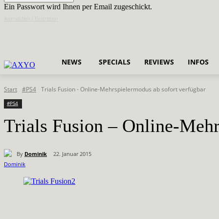
Ein Passwort wird Ihnen per Email zugeschickt.
Anmelden / Beitreten
NEWS
SPECIALS
REVIEWS
INFOS
Start
#PS4
Trials Fusion - Online-Mehrspielermodus ab sofort verfügbar
#PS4
Trials Fusion – Online-Mehr
By
Dominik
22. Januar 2015