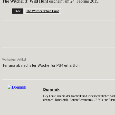
The Witcher 3: Wild Hunt
erscheint am 24. Februar 2015.
TAGS
The Witcher 3 Wild Hunt
Teilen
Facebook
X
Pinterest
Vorheriger Artikel
Terraria ab nächster Woche für PS4 erhältlich
Dominik
Hey Leute, ich bin der Dominik und leidenschaftlicher Zock
dennoch: Rennspiele, Action/Adventures, JRPGs und Visu