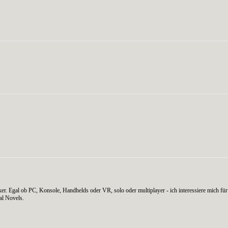
WhatsApp
er. Egal ob PC, Konsole, Handhelds oder VR, solo oder multiplayer - ich interessiere mich für 
al Novels.