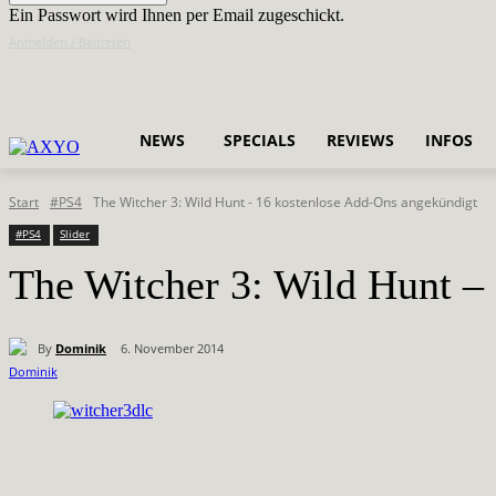
Ein Passwort wird Ihnen per Email zugeschickt.
Anmelden / Beitreten
NEWS
SPECIALS
REVIEWS
INFOS
Start
#PS4
The Witcher 3: Wild Hunt - 16 kostenlose Add-Ons angekündigt
#PS4
Slider
The Witcher 3: Wild Hunt –
By
Dominik
6. November 2014