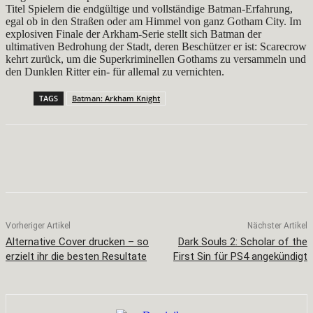
Titel Spielern die endgültige und vollständige Batman-Erfahrung,
egal ob in den Straßen oder am Himmel von ganz Gotham City. Im
explosiven Finale der Arkham-Serie stellt sich Batman der
ultimativen Bedrohung der Stadt, deren Beschützer er ist: Scarecrow
kehrt zurück, um die Superkriminellen Gothams zu versammeln und
den Dunklen Ritter ein- für allemal zu vernichten.
TAGS
Batman: Arkham Knight
Facebook
X
Pinterest
WhatsApp
Vorheriger Artikel
Nächster Artikel
Alternative Cover drucken – so
Dark Souls 2: Scholar of the
erzielt ihr die besten Resultate
First Sin für PS4 angekündigt