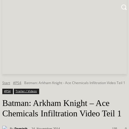
Start
#PS4
Batman: Arkham Knight - Ace Chemicals Infiltration Video Teil 1
#PS4
Trailer / Videos
Batman: Arkham Knight – Ace
Chemicals Infiltration Video Teil 1
By
Dominik
24. November 2014
135
0