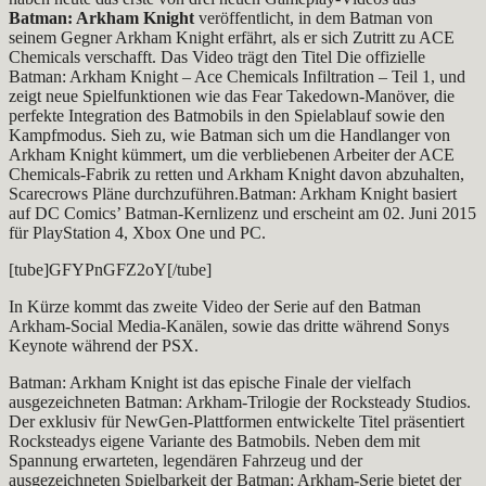
Batman: Arkham Knight
veröffentlicht, in dem Batman von
seinem Gegner Arkham Knight erfährt, als er sich Zutritt zu ACE
Chemicals verschafft. Das Video trägt den Titel Die offizielle
Batman: Arkham Knight – Ace Chemicals Infiltration – Teil 1, und
zeigt neue Spielfunktionen wie das Fear Takedown-Manöver, die
perfekte Integration des Batmobils in den Spielablauf sowie den
Kampfmodus. Sieh zu, wie Batman sich um die Handlanger von
Arkham Knight kümmert, um die verbliebenen Arbeiter der ACE
Chemicals-Fabrik zu retten und Arkham Knight davon abzuhalten,
Scarecrows Pläne durchzuführen.Batman: Arkham Knight basiert
auf DC Comics’ Batman-Kernlizenz und erscheint am 02. Juni 2015
für PlayStation 4, Xbox One und PC.
[tube]GFYPnGFZ2oY[/tube]
In Kürze kommt das zweite Video der Serie auf den Batman
Arkham-Social Media-Kanälen, sowie das dritte während Sonys
Keynote während der PSX.
Batman: Arkham Knight ist das epische Finale der vielfach
ausgezeichneten Batman: Arkham-Trilogie der Rocksteady Studios.
Der exklusiv für NewGen-Plattformen entwickelte Titel präsentiert
Rocksteadys eigene Variante des Batmobils. Neben dem mit
Spannung erwarteten, legendären Fahrzeug und der
ausgezeichneten Spielbarkeit der Batman: Arkham-Serie bietet der