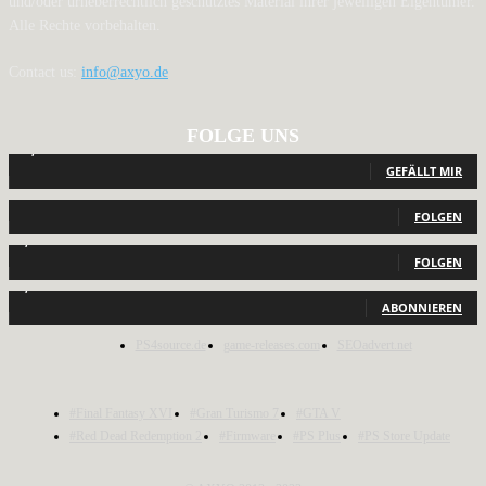
und/oder urheberrechtlich geschütztes Material ihrer jeweiligen Eigentümer.
Alle Rechte vorbehalten.
Contact us:
info@axyo.de
FOLGE UNS
12,791
Fans
GEFÄLLT MIR
440
Follower
FOLGEN
2,040
Follower
FOLGEN
1,150
Abonnenten
ABONNIEREN
PS4source.de
game-releases.com
SEOadvert.net
#Final Fantasy XVI
#Gran Turismo 7
#GTA V
#Red Dead Redemption 2
#Firmware
#PS Plus
#PS Store Update