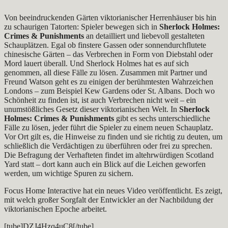
Von beeindruckenden Gärten viktorianischer Herrenhäuser bis hin
zu schaurigen Tatorten: Spieler bewegen sich in
Sherlock Holmes:
Crimes & Punishments
an detailliert und liebevoll gestalteten
Schauplätzen. Egal ob finstere Gassen oder sonnendurchflutete
chinesische Gärten – das Verbrechen in Form von Diebstahl oder
Mord lauert überall. Und Sherlock Holmes hat es auf sich
genommen, all diese Fälle zu lösen. Zusammen mit Partner und
Freund Watson geht es zu einigen der berühmtesten Wahrzeichen
Londons – zum Beispiel Kew Gardens oder St. Albans. Doch wo
Schönheit zu finden ist, ist auch Verbrechen nicht weit – ein
unumstößliches Gesetz dieser viktorianischen Welt. In
Sherlock
Holmes: Crimes & Punishments
gibt es sechs unterschiedliche
Fälle zu lösen, jeder führt die Spieler zu einem neuen Schauplatz.
Vor Ort gilt es, die Hinweise zu finden und sie richtig zu deuten, um
schließlich die Verdächtigen zu überführen oder frei zu sprechen.
Die Befragung der Verhafteten findet im altehrwürdigen Scotland
Yard statt – dort kann auch ein Blick auf die Leichen geworfen
werden, um wichtige Spuren zu sichern.
Focus Home Interactive hat ein neues Video veröffentlicht. Es zeigt,
mit welch großer Sorgfalt der Entwickler an der Nachbildung der
viktorianischen Epoche arbeitet.
[tube]DZJ4Hzq4uC8[/tube]