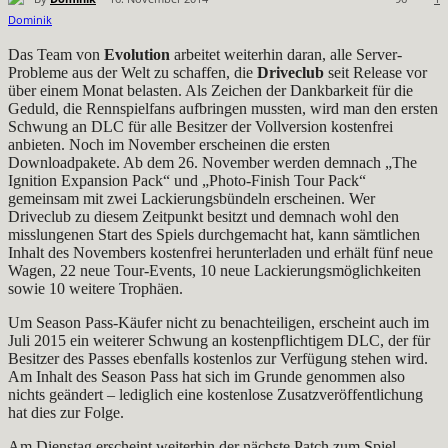
Das Team von
Evolution
arbeitet weiterhin daran, alle Server-
Probleme aus der Welt zu schaffen, die
Driveclub
seit Release vor
über einem Monat belasten. Als Zeichen der Dankbarkeit für die
Geduld, die Rennspielfans aufbringen mussten, wird man den ersten
Schwung an DLC für alle Besitzer der Vollversion kostenfrei
anbieten. Noch im November erscheinen die ersten
Downloadpakete. Ab dem 26. November werden demnach „The
Ignition Expansion Pack“ und „Photo-Finish Tour Pack“
gemeinsam mit zwei Lackierungsbündeln erscheinen. Wer
Driveclub zu diesem Zeitpunkt besitzt und demnach wohl den
misslungenen Start des Spiels durchgemacht hat, kann sämtlichen
Inhalt des Novembers kostenfrei herunterladen und erhält fünf neue
Wagen, 22 neue Tour-Events, 10 neue Lackierungsmöglichkeiten
sowie 10 weitere Trophäen.
Um Season Pass-Käufer nicht zu benachteiligen, erscheint auch im
Juli 2015 ein weiterer Schwung an kostenpflichtigem DLC, der für
Besitzer des Passes ebenfalls kostenlos zur Verfügung stehen wird.
Am Inhalt des Season Pass hat sich im Grunde genommen also
nichts geändert – lediglich eine kostenlose Zusatzveröffentlichung
hat dies zur Folge.
Am Dienstag erscheint weiterhin der nächste Patch zum Spiel.