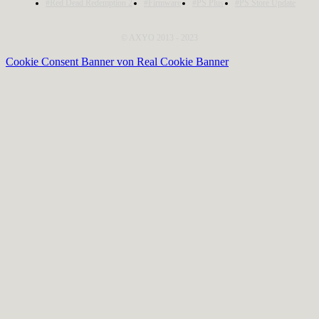
#Red Dead Redemption 2
#Firmware
#PS Plus
#PS Store Update
© AXYO 2013 - 2023
Cookie Consent Banner von Real Cookie Banner