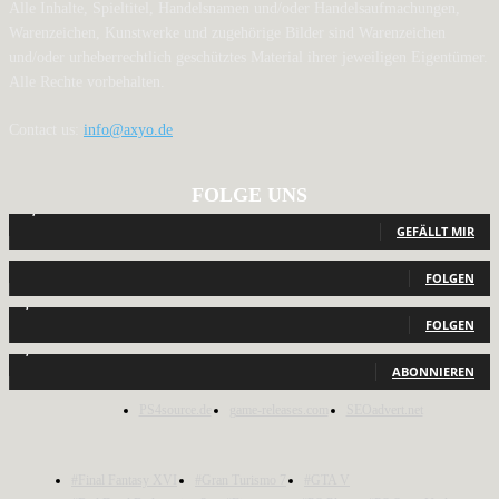
Alle Inhalte, Spieltitel, Handelsnamen und/oder Handelsaufmachungen,
Warenzeichen, Kunstwerke und zugehörige Bilder sind Warenzeichen
und/oder urheberrechtlich geschütztes Material ihrer jeweiligen Eigentümer.
Alle Rechte vorbehalten.
Contact us:
info@axyo.de
FOLGE UNS
12,789
Fans
GEFÄLLT MIR
440
Follower
FOLGEN
2,040
Follower
FOLGEN
1,150
Abonnenten
ABONNIEREN
PS4source.de
game-releases.com
SEOadvert.net
#Final Fantasy XVI
#Gran Turismo 7
#GTA V