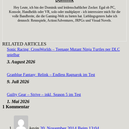
Dominik
Hey Leute, ich bin der Dominik und leidenschaftlicher Zocker. Egal ob PC,
Konsole, Handhelds oder VR, solo oder multiplayer - ich interessiere mich für die
volle Bandbreite, die die Gaming-Welt zu bieten hat. Lieblingsgenres habe ich
dennoch: Rennspiele, Action/Adventures, JRPGs und Visual Novels.
RELATED ARTICLES
Sonic Racing: CrossWorlds – Teenage Mutant Ninja Turtles per DLC
spielbar
3. August 2026
Granblue Fantasy: Relink – Endless Ragnarok im Test
9. Juli 2026
Guilty Gear – Strive – inkl. Season 5 im Test
1. Mai 2026
1 Kommentar
kevin
20. November 2014 Beim 13:04