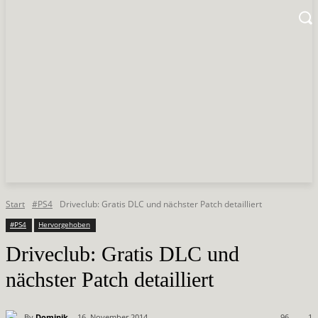
Start
#PS4
Driveclub: Gratis DLC und nächster Patch detailliert
#PS4
Hervorgehoben
Driveclub: Gratis DLC und
nächster Patch detailliert
By
Dominik
16. November 2014
96
1