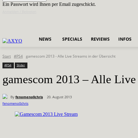
Ein Passwort wird Ihnen per Email zugeschickt.
Anmelden / Beitreten
NEWS
SPECIALS
REVIEWS
INFOS
Start
#PS4
gamescom 2013 - Alle Live Streams in der Übersicht
#PS4
Slider
gamescom 2013 – Alle Live 
By
fenomeno0chris
20. August 2013