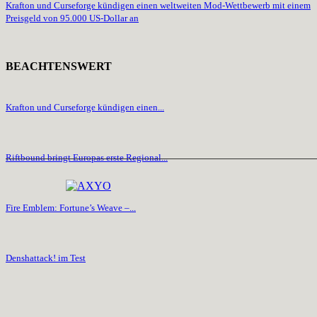
Krafton und Curseforge kündigen einen weltweiten Mod-Wettbewerb mit einem
Preisgeld von 95.000 US-Dollar an
BEACHTENSWERT
Krafton und Curseforge kündigen einen...
Riftbound bringt Europas erste Regional...
Fire Emblem: Fortune’s Weave –...
Denshattack! im Test