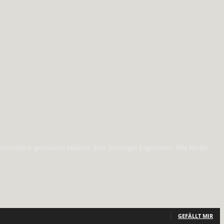
rechtlich geschütztes Material ihrer jeweiligen Eigentümer. Alle Rechte
GEFÄLLT MIR