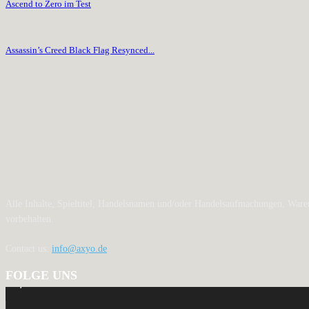
Ascend to Zero im Test
Assassin’s Creed Black Flag Resynced...
Alle Inhalte, Spieltitel, Handelsnamen und/oder Handelsaufmachungen, Waren
vorbehalten.
Contact us:
info@axyo.de
FOLGE UNS
12,790
Fans