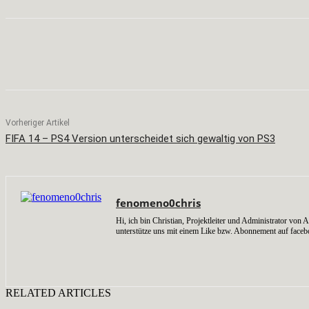
Teilen
Facebook
X
Pinterest
Vorheriger Artikel
FIFA 14 – PS4 Version unterscheidet sich gewaltig von PS3
fenomeno0chris
Hi, ich bin Christian, Projektleiter und Administrator v
unterstütze uns mit einem Like bzw. Abonnement auf faceb
RELATED ARTICLES