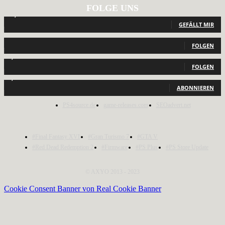
FOLGE UNS
12,793
Fans
GEFÄLLT MIR
440
Follower
FOLGEN
2,040
Follower
FOLGEN
1,150
Abonnenten
ABONNIEREN
PS4source.de
game-releases.com
SEOadvert.net
#Final Fantasy XVI
#Gran Turismo 7
#GTA V
#Red Dead Redemption 2
#Firmware
#PS Plus
#PS Store Update
© AXYO 2013 - 2023
Cookie Consent Banner von Real Cookie Banner