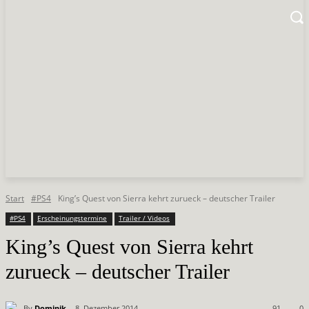
Start
#PS4
King’s Quest von Sierra kehrt zurueck – deutscher Trailer
#PS4
Erscheinungstermine
Trailer / Videos
King’s Quest von Sierra kehrt
zurueck – deutscher Trailer
By
Dominik
8. Dezember 2014
91
0