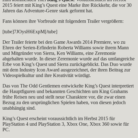
2015 feiert mit King’s Quest eine Marke ihre Rückkehr, die vor 30
Jahren das Adventure-Genre stark geformt hat.
Fans können ihre Vorfreude mit folgendem Trailer vergrößern:
[tube]7JOysH6ExpM[/tube]
Der Trailer feierte bei den Game Awards 2014 Premiere, wo zu
Ehren der Serien-Erfinderin Roberta Williams sowie ihrem Mann
und Mitgründer von Sierra, Ken Williams, eine Zeremonie
abgehalten wurde. In dieser Zeremonie wurde auf das umfangreiche
Erbe von King’s Quest und Sierra zurückgeblickt. Das Duo wurde
mit dem Industry Icon Award ausgezeichnet, der ihren Beitrag zur
Videospielkultur und ihre Kreativität würdigt.
Das von The Odd Gentlemen entwickelte King’s Quest interpretiert
die Hauptfiguren und bekannten Geschichten um King Grahams
frühe Reisen neu und stellt neue Charaktere vor, die zwar einen
Bezug zu den ursprünglichen Spielen haben, von diesen jedoch
unabhängig sind.
King’s Quest erscheint voraussichtlich im Herbst 2015 für
PlayStation 4 und PlayStation 3, Xbox One, Xbox 360 sowie für
PC.