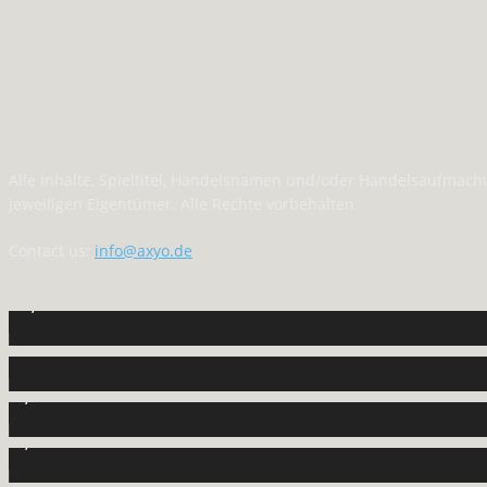
Alle Inhalte, Spieltitel, Handelsnamen und/oder Handelsaufmac
jeweiligen Eigentümer. Alle Rechte vorbehalten.
Contact us:
info@axyo.de
12,792
Fans
440
Follower
2,040
Follower
1,150
Abonnenten