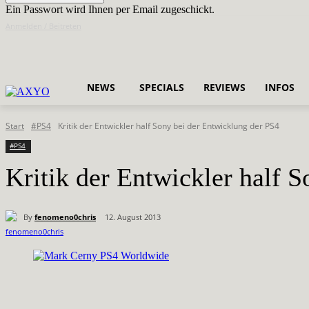
Ein Passwort wird Ihnen per Email zugeschickt.
Anmelden / Beitreten
NEWS
SPECIALS
REVIEWS
INFOS
Start
#PS4
Kritik der Entwickler half Sony bei der Entwicklung der PS4
#PS4
Kritik der Entwickler half 
By
fenomeno0chris
12. August 2013