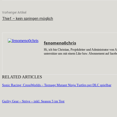
Vorheriger Artikel
Thief – kein springen möglich
fenomeno0chris
Hi, ich bin Christian, Projektleiter und Administrator v
unterstütze uns mit einem Like bzw. Abonnement auf faceb
RELATED ARTICLES
Sonic Racing: CrossWorlds – Teenage Mutant Ninja Turtles per DLC spielbar
Guilty Gear – Strive – inkl. Season 5 im Test