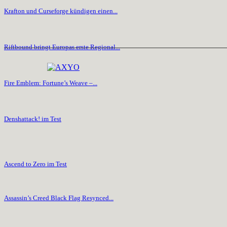
Krafton und Curseforge kündigen einen...
Riftbound bringt Europas erste Regional...
Fire Emblem: Fortune’s Weave –...
Denshattack! im Test
Ascend to Zero im Test
Assassin’s Creed Black Flag Resynced...