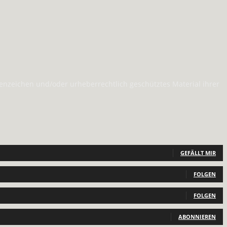
nzeichen und/oder urheberrechtlich geschütztes Material ihrer
GEFÄLLT MIR
FOLGEN
FOLGEN
ABONNIEREN