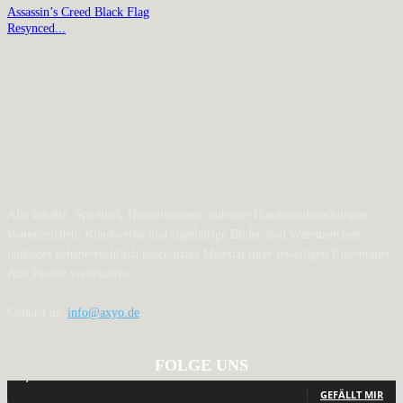
Assassin’s Creed Black Flag
Resynced...
Alle Inhalte, Spieltitel, Handelsnamen und/oder Handelsaufmachungen,
Warenzeichen, Kunstwerke und zugehörige Bilder sind Warenzeichen
und/oder urheberrechtlich geschütztes Material ihrer jeweiligen Eigentümer.
Alle Rechte vorbehalten.
Contact us:
info@axyo.de
FOLGE UNS
12,793
Fans
GEFÄLLT MIR