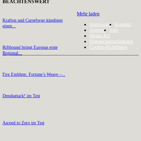
BEACHTENSWERT
Mehr laden
Krafton und Curseforge kündigen
Impressum
Kontakt
einen...
Autoren
Jobs
Media-Kit
Datenschutzerklärung
Cookie-Richtlinien
Riftbound bringt Europas erste
Regional...
Fire Emblem: Fortune’s Weave –...
Denshattack! im Test
Ascend to Zero im Test