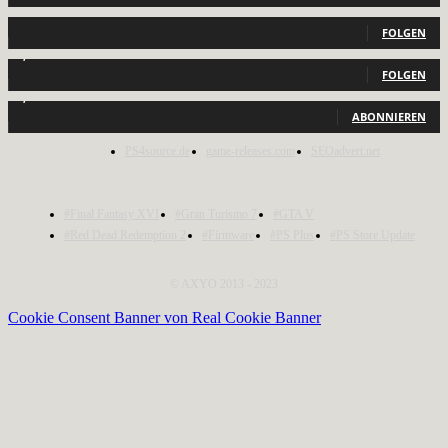
440
Follower
FOLGEN
2,040
Follower
FOLGEN
1,150
Abonnenten
ABONNIEREN
PS4source.de
game-releases.com
SEOadvert.net
#Final Fantasy XVI
#Gran Turismo 7
#GTA V
#Red Dead Redemption 2
#Firmware
#PS Plus
#PS Store Update
© AXYO 2013 - 2023
Cookie Consent Banner von Real Cookie Banner