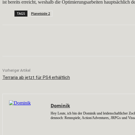
ist bereits erreicht, weshalb die Optimierungsarbeiten hauptsächlich d
TAGS
Planetside 2
Teilen
Facebook
X
Pinterest
Vorheriger Artikel
Terraria ab jetzt für PS4 erhältlich
Dominik
Hey Leute, ich bin der Dominik und leidenschaftlicher Zock
dennoch: Rennspiele, Action/Adventures, JRPGs und Visu