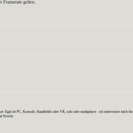
er Framerate gelten.
WhatsApp
er. Egal ob PC, Konsole, Handhelds oder VR, solo oder multiplayer - ich interessiere mich für 
al Novels.