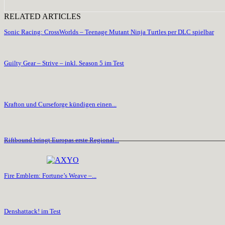
RELATED ARTICLES
Sonic Racing: CrossWorlds – Teenage Mutant Ninja Turtles per DLC spielbar
Guilty Gear – Strive – inkl. Season 5 im Test
Krafton und Curseforge kündigen einen...
Riftbound bringt Europas erste Regional...
Fire Emblem: Fortune’s Weave –...
Denshattack! im Test