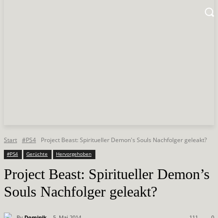
Start
#PS4
Project Beast: Spiritueller Demon's Souls Nachfolger geleakt?
#PS4
Gerüchte
Hervorgehoben
Project Beast: Spiritueller Demon’s
Souls Nachfolger geleakt?
By
Dominik
5. Mai 2014
111
0