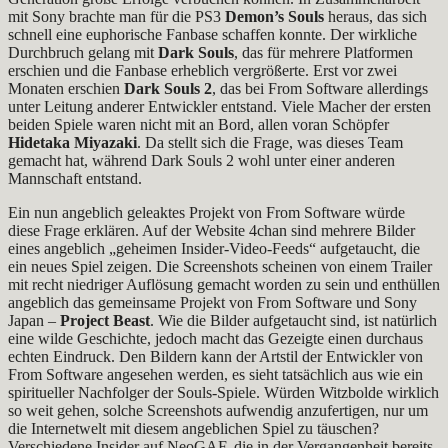
mit Sony brachte man für die PS3
Demon’s Souls
heraus, das sich
schnell eine euphorische Fanbase schaffen konnte. Der wirkliche
Durchbruch gelang mit
Dark Souls
, das für mehrere Platformen
erschien und die Fanbase erheblich vergrößerte. Erst vor zwei
Monaten erschien
Dark Souls 2
, das bei From Software allerdings
unter Leitung anderer Entwickler entstand. Viele Macher der ersten
beiden Spiele waren nicht mit an Bord, allen voran Schöpfer
Hidetaka Miyazaki
. Da stellt sich die Frage, was dieses Team
gemacht hat, während Dark Souls 2 wohl unter einer anderen
Mannschaft entstand.
Ein nun angeblich geleaktes Projekt von From Software würde
diese Frage erklären. Auf der Website 4chan sind mehrere Bilder
eines angeblich „geheimen Insider-Video-Feeds“ aufgetaucht, die
ein neues Spiel zeigen. Die Screenshots scheinen von einem Trailer
mit recht niedriger Auflösung gemacht worden zu sein und enthüllen
angeblich das gemeinsame Projekt von From Software und Sony
Japan –
Project Beast
. Wie die Bilder aufgetaucht sind, ist natürlich
eine wilde Geschichte, jedoch macht das Gezeigte einen durchaus
echten Eindruck. Den Bildern kann der Artstil der Entwickler von
From Software angesehen werden, es sieht tatsächlich aus wie ein
spiritueller Nachfolger der Souls-Spiele. Würden Witzbolde wirklich
so weit gehen, solche Screenshots aufwendig anzufertigen, nur um
die Internetwelt mit diesem angeblichen Spiel zu täuschen?
Verschiedene Insider auf NeoGAF, die in der Vergangenheit bereits