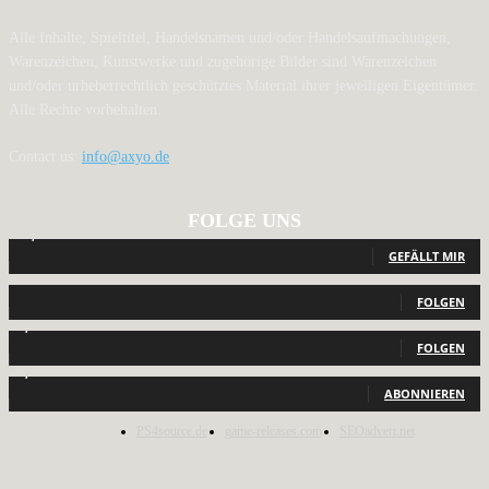
Alle Inhalte, Spieltitel, Handelsnamen und/oder Handelsaufmachungen,
Warenzeichen, Kunstwerke und zugehörige Bilder sind Warenzeichen
und/oder urheberrechtlich geschütztes Material ihrer jeweiligen Eigentümer.
Alle Rechte vorbehalten.
Contact us:
info@axyo.de
FOLGE UNS
12,793
Fans
GEFÄLLT MIR
440
Follower
FOLGEN
2,040
Follower
FOLGEN
1,150
Abonnenten
ABONNIEREN
PS4source.de
game-releases.com
SEOadvert.net