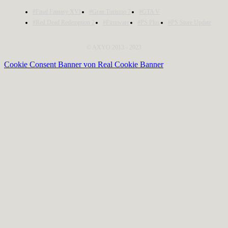
#Final Fantasy XVI
#Gran Turismo 7
#GTA V
#Red Dead Redemption 2
#Firmware
#PS Plus
#PS Store Update
© AXYO 2013 - 2023
Cookie Consent Banner von Real Cookie Banner