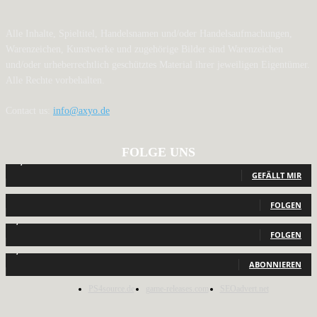
Alle Inhalte, Spieltitel, Handelsnamen und/oder Handelsaufmachungen,
Warenzeichen, Kunstwerke und zugehörige Bilder sind Warenzeichen
und/oder urheberrechtlich geschütztes Material ihrer jeweiligen Eigentümer.
Alle Rechte vorbehalten.
Contact us:
info@axyo.de
FOLGE UNS
12,792
Fans
GEFÄLLT MIR
440
Follower
FOLGEN
2,040
Follower
FOLGEN
1,150
Abonnenten
ABONNIEREN
PS4source.de
game-releases.com
SEOadvert.net