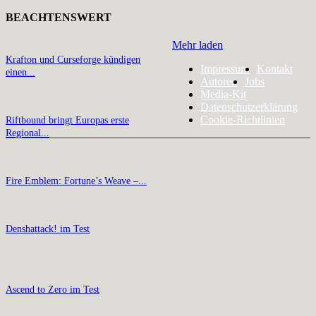
BEACHTENSWERT
Mehr laden
Krafton und Curseforge kündigen
Impressum
Kontakt
einen...
Autoren
Jobs
Media-Kit
Datenschutzerklärung
Cookie-Richtlinien
Riftbound bringt Europas erste
Regional...
Fire Emblem: Fortune’s Weave –...
Denshattack! im Test
Ascend to Zero im Test