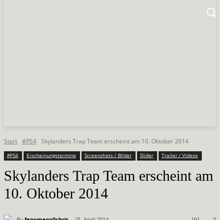
Start
#PS4
Skylanders Trap Team erscheint am 10. Oktober 2014
#PS4
Erscheinungstermine
Screenshots / Bilder
Slider
Trailer / Videos
Skylanders Trap Team erscheint am
10. Oktober 2014
By
fenomeno0chris
25. April 2014
191
0