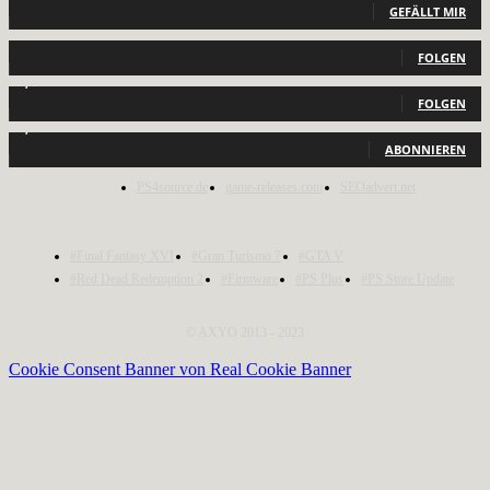
GEFÄLLT MIR
440
Follower
FOLGEN
2,040
Follower
FOLGEN
1,150
Abonnenten
ABONNIEREN
PS4source.de
game-releases.com
SEOadvert.net
#Final Fantasy XVI
#Gran Turismo 7
#GTA V
#Red Dead Redemption 2
#Firmware
#PS Plus
#PS Store Update
© AXYO 2013 - 2023
Cookie Consent Banner von Real Cookie Banner