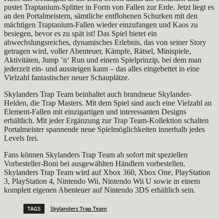
pustet Traptanium-Splitter in Form von Fallen zur Erde. Jetzt liegt es
an den Portalmeistern, sämtliche entflohenen Schurken mit den
mächtigen Traptanium-Fallen wieder einzufangen und Kaos zu
besiegen, bevor es zu spät ist! Das Spiel bietet ein
abwechslungsreiches, dynamisches Erlebnis, das von seiner Story
getragen wird, voller Abenteuer, Kämpfe, Rätsel, Minispiele,
Aktivitäten, Jump ’n‘ Run und einem Spielprinzip, bei dem man
jederzeit ein- und aussteigen kann – das alles eingebettet in eine
Vielzahl fantastischer neuer Schauplätze.
Skylanders Trap Team beinhaltet auch brandneue Skylander-
Helden, die Trap Masters. Mit dem Spiel sind auch eine Vielzahl an
Element-Fallen mit einzigartigen und interessanten Designs
erhältlich. Mit jeder Ergänzung zur Trap Team-Kollektion schalten
Portalmeister spannende neue Spielmöglichkeiten innerhalb jedes
Levels frei.
Fans können Skylanders Trap Team ab sofort mit speziellen
Vorbesteller-Boni bei ausgewählten Händlern vorbestellen.
Skylanders Trap Team wird auf Xbox 360, Xbox One, PlayStation
3, PlayStation 4, Nintendo Wii, Nintendo Wii U sowie in einem
komplett eigenen Abenteuer auf Nintendo 3DS erhältlich sein.
TAGS
Skylanders Trap Team