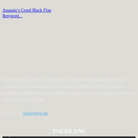
Assassin’s Creed Black Flag
Resynced...
Alle Inhalte, Spieltitel, Handelsnamen und/oder Handelsaufmachungen,
Warenzeichen, Kunstwerke und zugehörige Bilder sind Warenzeichen
und/oder urheberrechtlich geschütztes Material ihrer jeweiligen Eigentümer.
Alle Rechte vorbehalten.
Contact us:
info@axyo.de
FOLGE UNS
12,793
Fans