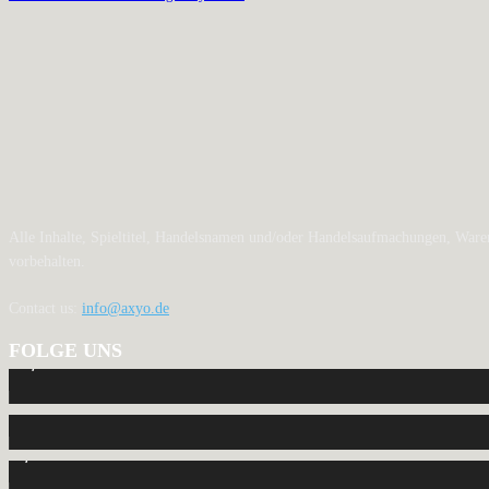
Alle Inhalte, Spieltitel, Handelsnamen und/oder Handelsaufmachungen, Waren
vorbehalten.
Contact us:
info@axyo.de
FOLGE UNS
12,789
Fans
440
Follower
2,040
Follower