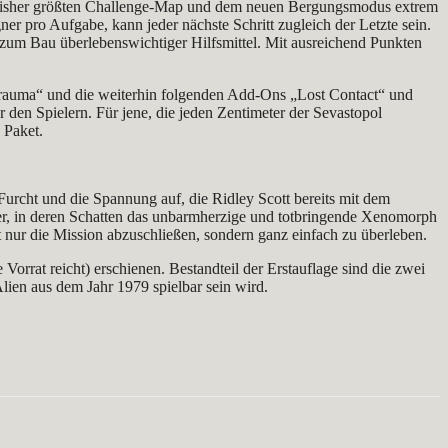
der bisher größten Challenge-Map und dem neuen Bergungsmodus extrem
r pro Aufgabe, kann jeder nächste Schritt zugleich der Letzte sein.
 zum Bau überlebenswichtiger Hilfsmittel. Mit ausreichend Punkten
„Trauma“ und die weiterhin folgenden Add-Ons „Lost Contact“ und
 den Spielern. Für jene, die jeden Zentimeter der Sevastopol
 Paket.
urcht und die Spannung auf, die Ridley Scott bereits mit dem
der, in deren Schatten das unbarmherzige und totbringende Xenomorph
t nur die Mission abzuschließen, sondern ganz einfach zu überleben.
 Vorrat reicht) erschienen. Bestandteil der Erstauflage sind die zwei
ien aus dem Jahr 1979 spielbar sein wird.