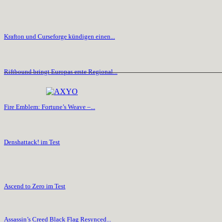
Krafton und Curseforge kündigen einen...
Riftbound bringt Europas erste Regional...
Fire Emblem: Fortune’s Weave –...
Denshattack! im Test
Ascend to Zero im Test
Assassin’s Creed Black Flag Resynced...