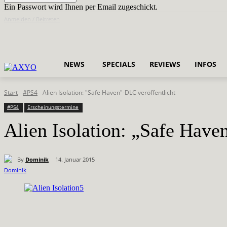
Ein Passwort wird Ihnen per Email zugeschickt.
Anmelden / Beitreten
NEWS
SPECIALS
REVIEWS
INFOS
Start
#PS4
Alien Isolation: "Safe Haven"-DLC veröffentlicht
#PS4
Erscheinungstermine
Alien Isolation: „Safe Have
By
Dominik
14. Januar 2015