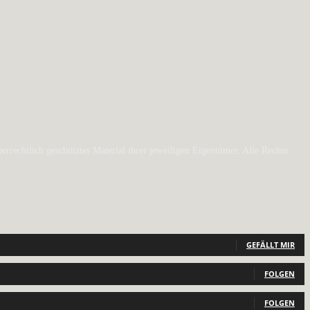
rechtlich geschütztes Material ihrer jeweiligen Eigentümer. Alle Rechte
GEFÄLLT MIR
FOLGEN
FOLGEN