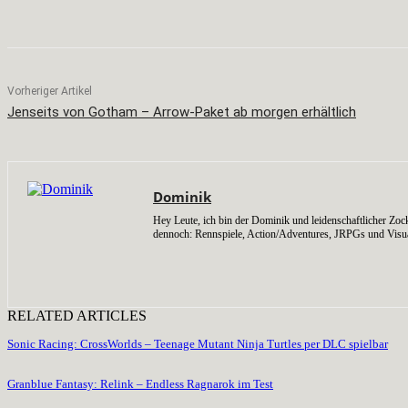
Teilen
Facebook
X
Pinterest
Vorheriger Artikel
Jenseits von Gotham – Arrow-Paket ab morgen erhältlich
Dominik
Hey Leute, ich bin der Dominik und leidenschaftlicher Zock
dennoch: Rennspiele, Action/Adventures, JRPGs und Visu
RELATED ARTICLES
Sonic Racing: CrossWorlds – Teenage Mutant Ninja Turtles per DLC spielbar
Granblue Fantasy: Relink – Endless Ragnarok im Test