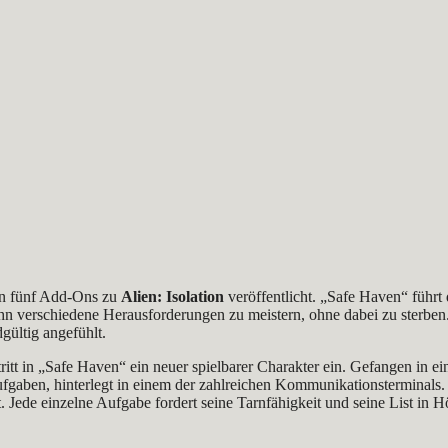
on fünf Add-Ons zu
Alien: Isolation
veröffentlicht. „Safe Haven“ führ
zehn verschiedene Herausforderungen zu meistern, ohne dabei zu ster
gültig angefühlt.
t in „Safe Haven“ ein neuer spielbarer Charakter ein. Gefangen in ein
fgaben, hinterlegt in einem der zahlreichen Kommunikationsterminals.
. Jede einzelne Aufgabe fordert seine Tarnfähigkeit und seine List in