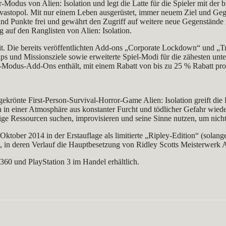
r-Modus von Alien: Isolation und legt die Latte für die Spieler mit 
vastopol. Mit nur einem Leben ausgerüstet, immer neuem Ziel und Gegne
und Punkte frei und gewährt den Zugriff auf weitere neue Gegenstände
 auf den Ranglisten von Alien: Isolation.
eit. Die bereits veröffentlichten Add-ons „Corporate Lockdown“ und 
ps und Missionsziele sowie erweiterte Spiel-Modi für die zähesten unter
vor-Modus-Add-Ons enthält, mit einem Rabatt von bis zu 25 % Rabatt pro
rönte First-Person-Survival-Horror-Game Alien: Isolation greift die F
h in einer Atmosphäre aus konstanter Furcht und tödlicher Gefahr wie
htige Ressourcen suchen, improvisieren und seine Sinne nutzen, um nich
Oktober 2014 in der Erstauflage als limitierte „Ripley-Edition“ (solange
n deren Verlauf die Hauptbesetzung von Ridley Scotts Meisterwerk Al
360 und PlayStation 3 im Handel erhältlich.