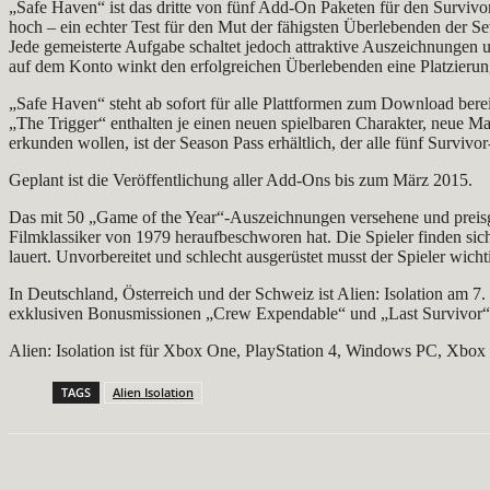
„Safe Haven“ ist das dritte von fünf Add-On Paketen für den Survivo
hoch – ein echter Test für den Mut der fähigsten Überlebenden der Se
Jede gemeisterte Aufgabe schaltet jedoch attraktive Auszeichnungen 
auf dem Konto winkt den erfolgreichen Überlebenden eine Platzierung
„Safe Haven“ steht ab sofort für alle Plattformen zum Download ber
„The Trigger“ enthalten je einen neuen spielbaren Charakter, neue Ma
erkunden wollen, ist der Season Pass erhältlich, der alle fünf Survi
Geplant ist die Veröffentlichung aller Add-Ons bis zum März 2015.
Das mit 50 „Game of the Year“-Auszeichnungen versehene und preisgek
Filmklassiker von 1979 heraufbeschworen hat. Die Spieler finden sic
lauert. Unvorbereitet und schlecht ausgerüstet musst der Spieler wic
In Deutschland, Österreich und der Schweiz ist Alien: Isolation am 7. 
exklusiven Bonusmissionen „Crew Expendable“ und „Last Survivor“, i
Alien: Isolation ist für Xbox One, PlayStation 4, Windows PC, Xbox 
TAGS
Alien Isolation