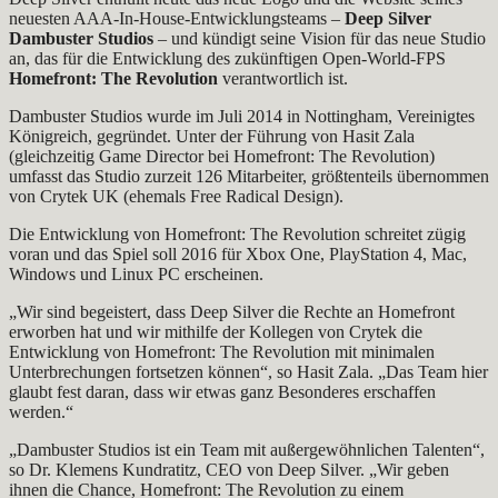
neuesten AAA-In-House-Entwicklungsteams –
Deep Silver
Dambuster Studios
– und kündigt seine Vision für das neue Studio
an, das für die Entwicklung des zukünftigen Open-World-FPS
Homefront: The Revolution
verantwortlich ist.
Dambuster Studios wurde im Juli 2014 in Nottingham, Vereinigtes
Königreich, gegründet. Unter der Führung von Hasit Zala
(gleichzeitig Game Director bei Homefront: The Revolution)
umfasst das Studio zurzeit 126 Mitarbeiter, größtenteils übernommen
von Crytek UK (ehemals Free Radical Design).
Die Entwicklung von Homefront: The Revolution schreitet zügig
voran und das Spiel soll 2016 für Xbox One, PlayStation 4, Mac,
Windows und Linux PC erscheinen.
„Wir sind begeistert, dass Deep Silver die Rechte an Homefront
erworben hat und wir mithilfe der Kollegen von Crytek die
Entwicklung von Homefront: The Revolution mit minimalen
Unterbrechungen fortsetzen können“, so Hasit Zala. „Das Team hier
glaubt fest daran, dass wir etwas ganz Besonderes erschaffen
werden.“
„Dambuster Studios ist ein Team mit außergewöhnlichen Talenten“,
so Dr. Klemens Kundratitz, CEO von Deep Silver. „Wir geben
ihnen die Chance, Homefront: The Revolution zu einem