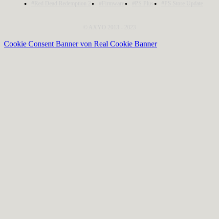
#Red Dead Redemption 2
#Firmware
#PS Plus
#PS Store Update
© AXYO 2013 - 2023
Cookie Consent Banner von Real Cookie Banner