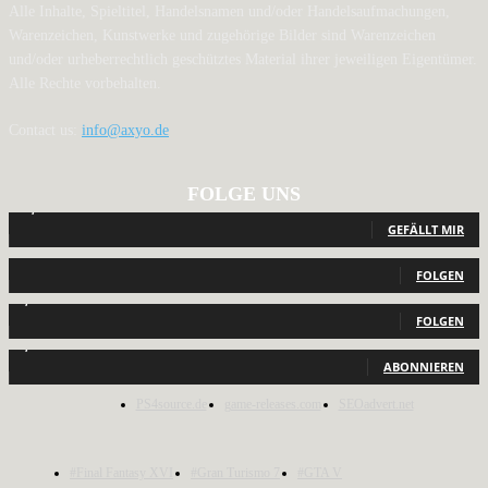
Alle Inhalte, Spieltitel, Handelsnamen und/oder Handelsaufmachungen,
Warenzeichen, Kunstwerke und zugehörige Bilder sind Warenzeichen
und/oder urheberrechtlich geschütztes Material ihrer jeweiligen Eigentümer.
Alle Rechte vorbehalten.
Contact us:
info@axyo.de
FOLGE UNS
12,789
Fans
GEFÄLLT MIR
440
Follower
FOLGEN
2,040
Follower
FOLGEN
1,150
Abonnenten
ABONNIEREN
PS4source.de
game-releases.com
SEOadvert.net
#Final Fantasy XVI
#Gran Turismo 7
#GTA V