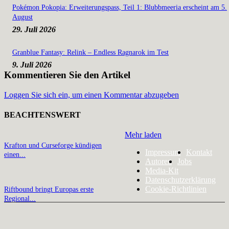
Pokémon Pokopia: Erweiterungspass, Teil 1: Blubbmeeria erscheint am 5.
August
29. Juli 2026
Granblue Fantasy: Relink – Endless Ragnarok im Test
9. Juli 2026
Kommentieren Sie den Artikel
Loggen Sie sich ein, um einen Kommentar abzugeben
BEACHTENSWERT
Mehr laden
Krafton und Curseforge kündigen
Impressum
Kontakt
einen...
Autoren
Jobs
Media-Kit
Datenschutzerklärung
Cookie-Richtlinien
Riftbound bringt Europas erste
Regional...