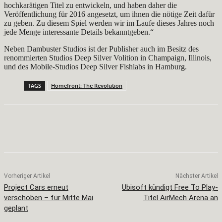
hochkarätigen Titel zu entwickeln, und haben daher die
Veröffentlichung für 2016 angesetzt, um ihnen die nötige Zeit dafür
zu geben. Zu diesem Spiel werden wir im Laufe dieses Jahres noch
jede Menge interessante Details bekanntgeben.“
Neben Dambuster Studios ist der Publisher auch im Besitz des
renommierten Studios Deep Silver Volition in Champaign, Illinois,
und des Mobile-Studios Deep Silver Fishlabs in Hamburg.
TAGS
Homefront: The Revolution
Facebook
X
Pinterest
WhatsApp
Vorheriger Artikel
Nächster Artikel
Project Cars erneut
Ubisoft kündigt Free To Play-
verschoben – für Mitte Mai
Titel AirMech Arena an
geplant