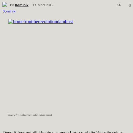
By
Dominik
13. März 2015
56
0
homefronttherevolutiondambust
Deep Silver enthüllt heute das neue Logo und die Website seines