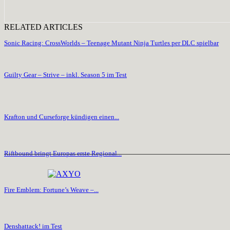
RELATED ARTICLES
Sonic Racing: CrossWorlds – Teenage Mutant Ninja Turtles per DLC spielbar
Guilty Gear – Strive – inkl. Season 5 im Test
Krafton und Curseforge kündigen einen...
Riftbound bringt Europas erste Regional...
Fire Emblem: Fortune’s Weave –...
Denshattack! im Test