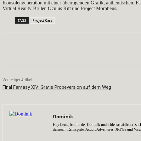
Konsolengeneration mit einer überragenden Grafik, authentischem Fah
Virtual Reality-Brillen Oculus Rift und Project Morpheus.
TAGS
Project Cars
Teilen
Facebook
X
Pinterest
Vorheriger Artikel
Final Fantasy XIV: Gratis Probeversion auf dem Weg
Dominik
Hey Leute, ich bin der Dominik und leidenschaftlicher Zock
dennoch: Rennspiele, Action/Adventures, JRPGs und Visu