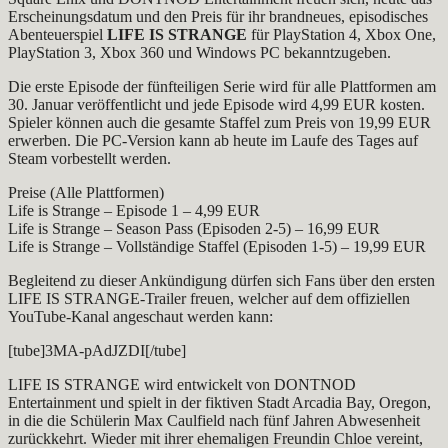
Erscheinungsdatum und den Preis für ihr brandneues, episodisches
Abenteuerspiel
LIFE IS STRANGE
für PlayStation 4, Xbox One,
PlayStation 3, Xbox 360 und Windows PC bekanntzugeben.
Die erste Episode der fünfteiligen Serie wird für alle Plattformen am
30. Januar veröffentlicht und jede Episode wird 4,99 EUR kosten.
Spieler können auch die gesamte Staffel zum Preis von 19,99 EUR
erwerben. Die PC-Version kann ab heute im Laufe des Tages auf
Steam vorbestellt werden.
Preise (Alle Plattformen)
Life is Strange – Episode 1 – 4,99 EUR
Life is Strange – Season Pass (Episoden 2-5) – 16,99 EUR
Life is Strange – Vollständige Staffel (Episoden 1-5) – 19,99 EUR
Begleitend zu dieser Ankündigung dürfen sich Fans über den ersten
LIFE IS STRANGE-Trailer freuen, welcher auf dem offiziellen
YouTube-Kanal angeschaut werden kann:
[tube]3MA-pAdJZDI[/tube]
LIFE IS STRANGE wird entwickelt von DONTNOD
Entertainment und spielt in der fiktiven Stadt Arcadia Bay, Oregon,
in die die Schülerin Max Caulfield nach fünf Jahren Abwesenheit
zurückkehrt. Wieder mit ihrer ehemaligen Freundin Chloe vereint,