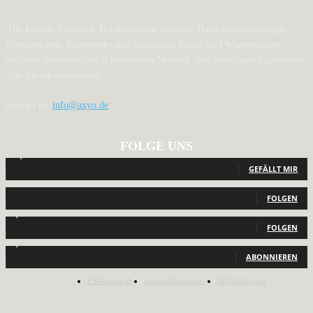
Alle Inhalte, Spieltitel, Handelsnamen und/oder Handelsaufmachungen,
Warenzeichen, Kunstwerke und zugehörige Bilder sind Warenzeichen
und/oder urheberrechtlich geschütztes Material ihrer jeweiligen Eigentümer.
Alle Rechte vorbehalten.
Contact us:
info@axyo.de
FOLGE UNS
12,789
Fans
GEFÄLLT MIR
440
Follower
FOLGEN
2,040
Follower
FOLGEN
1,150
Abonnenten
ABONNIEREN
PS4source.de
game-releases.com
SEOadvert.net