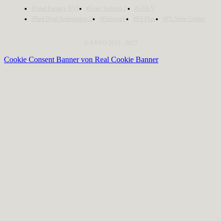
#Final Fantasy XVI
#Gran Turismo 7
#GTA V
#Red Dead Redemption 2
#Firmware
#PS Plus
#PS Store Update
© AXYO 2013 - 2023
Cookie Consent Banner von Real Cookie Banner