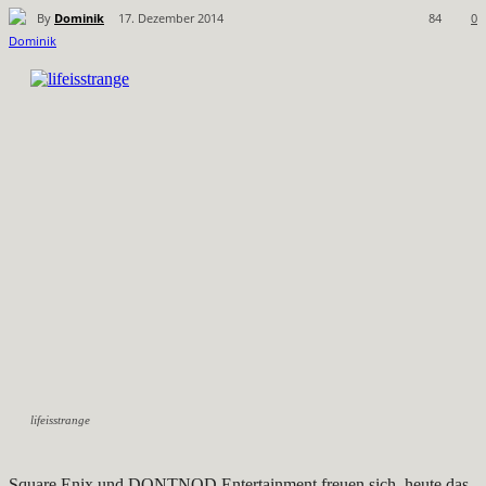
By
Dominik
17. Dezember 2014
84
0
lifeisstrange
Square Enix und DONTNOD Entertainment freuen sich, heute das