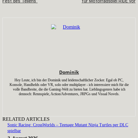
Fest des Teilens“
für Motorradspiel RIDE vor
Dominik
Hey Leute, ich bin der Dominik und leidenschaftlicher Zocker. Egal ob PC,
Konsole, Handhelds oder VR, solo oder multiplayer - ich interessiere mich für die
volle Bandbreite, die die Gaming-Welt zu bieten hat. Lieblingsgenres habe ich
dennoch: Rennspiele, Action/Adventures, JRPGs und Visual Novels.
RELATED ARTICLES
Sonic Racing: CrossWorlds – Teenage Mutant Ninja Turtles per DLC
spielbar