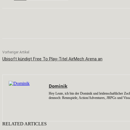
Teilen
Facebook
X
Pinterest
Vorheriger Artikel
Ubisoft kündigt Free To Play-Titel AirMech Arena an
Dominik
Hey Leute, ich bin der Dominik und leidenschaftlicher Zock
dennoch: Rennspiele, Action/Adventures, JRPGs und Visu
RELATED ARTICLES