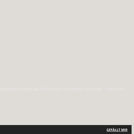
rechtlich geschütztes Material ihrer jeweiligen Eigentümer. Alle Rechte
GEFÄLLT MIR