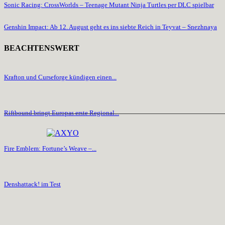
Sonic Racing: CrossWorlds – Teenage Mutant Ninja Turtles per DLC spielbar
Genshin Impact: Ab 12. August geht es ins siebte Reich in Teyvat – Snezhnaya
BEACHTENSWERT
Krafton und Curseforge kündigen einen...
Riftbound bringt Europas erste Regional...
Fire Emblem: Fortune’s Weave –...
Denshattack! im Test