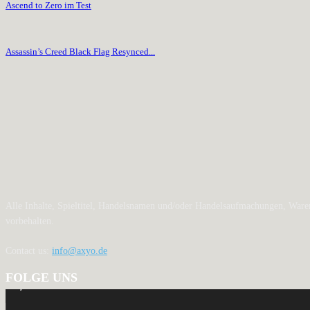
Ascend to Zero im Test
Assassin’s Creed Black Flag Resynced...
Alle Inhalte, Spieltitel, Handelsnamen und/oder Handelsaufmachungen, Waren
vorbehalten.
Contact us:
info@axyo.de
FOLGE UNS
12,793
Fans