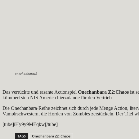
onechanbaraz2
Das verrückte und rasante Actionspiel
Onechanbara Z2:Chaos
ist 
kümmert sich NIS America hierzulande für den Vertrieb.
Die Onechanbara-Reihe zeichnet sich durch jede Menge Action, literw
Vampirschwestern, die Horden von Zombies zerstückeln. Der Titel wir
[tube]iHy9y9MEqkw[/tube]
TAGS
Onechanbara Z2: Chaos