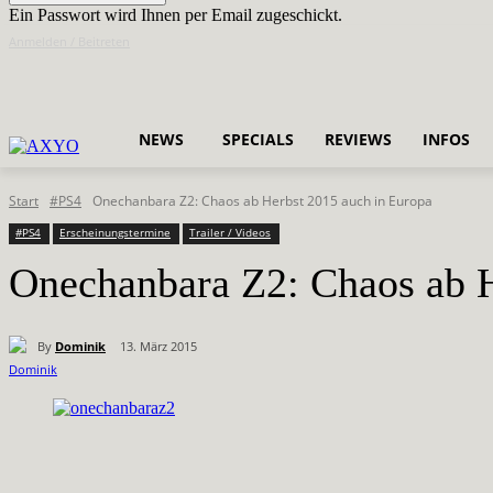
Ein Passwort wird Ihnen per Email zugeschickt.
Anmelden / Beitreten
NEWS
SPECIALS
REVIEWS
INFOS
Start
#PS4
Onechanbara Z2: Chaos ab Herbst 2015 auch in Europa
#PS4
Erscheinungstermine
Trailer / Videos
Onechanbara Z2: Chaos ab H
By
Dominik
13. März 2015