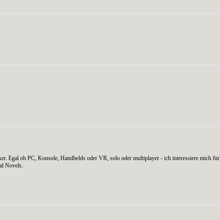
WhatsApp
er. Egal ob PC, Konsole, Handhelds oder VR, solo oder multiplayer - ich interessiere mich für 
al Novels.