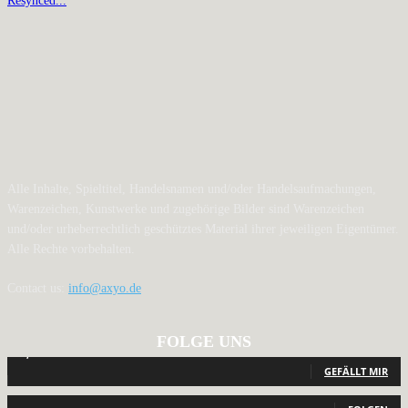
Resynced...
Alle Inhalte, Spieltitel, Handelsnamen und/oder Handelsaufmachungen,
Warenzeichen, Kunstwerke und zugehörige Bilder sind Warenzeichen
und/oder urheberrechtlich geschütztes Material ihrer jeweiligen Eigentümer.
Alle Rechte vorbehalten.
Contact us:
info@axyo.de
FOLGE UNS
12,791
Fans
GEFÄLLT MIR
440
Follower