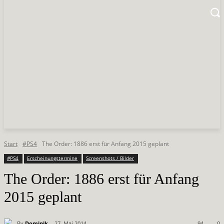
Start
#PS4
The Order: 1886 erst für Anfang 2015 geplant
#PS4
Erscheinungstermine
Screenshots / Bilder
The Order: 1886 erst für Anfang
2015 geplant
By
Dominik
27. Mai 2014
94
0