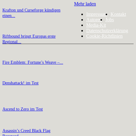
Mehr laden
Krafton und Curseforge kündigen
Impressum
Kontakt
einen...
Autoren
Jobs
Media-Kit
Datenschutzerklärung
Cookie-Richtlinien
Riftbound bringt Europas erste
Regional...
Fire Emblem: Fortune’s Weave –...
Denshattack! im Test
Ascend to Zero im Test
Assassin’s Creed Black Flag