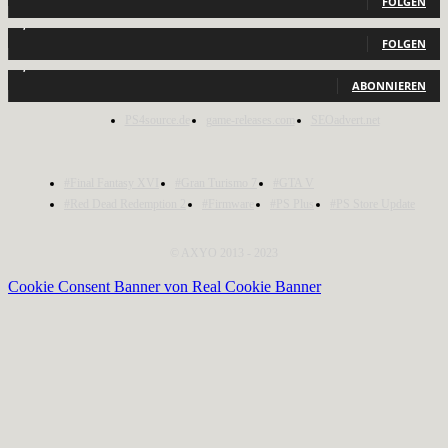
FOLGEN
2,040
Follower
FOLGEN
1,150
Abonnenten
ABONNIEREN
PS4source.de
game-releases.com
SEOadvert.net
#Final Fantasy XVI
#Gran Turismo 7
#GTA V
#Red Dead Redemption 2
#Firmware
#PS Plus
#PS Store Update
© AXYO 2013 - 2023
Cookie Consent Banner von Real Cookie Banner