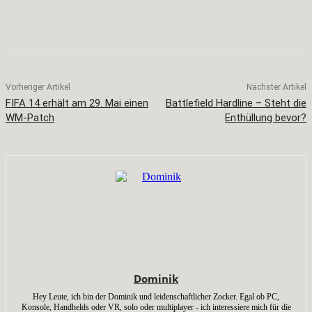
Facebook
X
Pinterest
WhatsApp
Vorheriger Artikel
Nächster Artikel
FIFA 14 erhält am 29. Mai einen
Battlefield Hardline – Steht die
WM-Patch
Enthüllung bevor?
Dominik
Hey Leute, ich bin der Dominik und leidenschaftlicher Zocker. Egal ob PC,
Konsole, Handhelds oder VR, solo oder multiplayer - ich interessiere mich für die