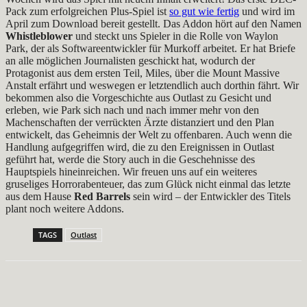
Pack zum erfolgreichen Plus-Spiel ist
so gut wie fertig
und wird im
April zum Download bereit gestellt. Das Addon hört auf den Namen
Whistleblower
und steckt uns Spieler in die Rolle von Waylon
Park, der als Softwareentwickler für Murkoff arbeitet. Er hat Briefe
an alle möglichen Journalisten geschickt hat, wodurch der
Protagonist aus dem ersten Teil, Miles, über die Mount Massive
Anstalt erfährt und weswegen er letztendlich auch dorthin fährt. Wir
bekommen also die Vorgeschichte aus Outlast zu Gesicht und
erleben, wie Park sich nach und nach immer mehr von den
Machenschaften der verrückten Ärzte distanziert und den Plan
entwickelt, das Geheimnis der Welt zu offenbaren. Auch wenn die
Handlung aufgegriffen wird, die zu den Ereignissen in Outlast
geführt hat, werde die Story auch in die Geschehnisse des
Hauptspiels hineinreichen. Wir freuen uns auf ein weiteres
gruseliges Horrorabenteuer, das zum Glück nicht einmal das letzte
aus dem Hause
Red Barrels
sein wird – der Entwickler des Titels
plant noch weitere Addons.
TAGS
Outlast
Facebook
X
Pinterest
WhatsApp