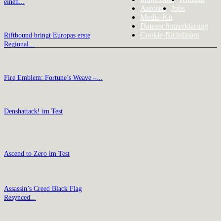
einen...
Autoren
Jobs
Media-Kit
Datenschutzerklärung
Cookie-Richtlinien
Riftbound bringt Europas erste
Regional...
Fire Emblem: Fortune’s Weave –...
Denshattack! im Test
Ascend to Zero im Test
Assassin’s Creed Black Flag
Resynced...