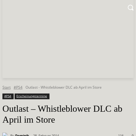
Start
#PS4
Outlast - Whistleblower DLC ab April im Store
#PS4
Erscheinungstermine
Outlast – Whistleblower DLC ab
April im Store
By
Dominik
28. Februar 2014
116
0