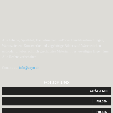
Alle Inhalte, Spieltitel, Handelsnamen und/oder Handelsaufmachungen,
Warenzeichen, Kunstwerke und zugehörige Bilder sind Warenzeichen
und/oder urheberrechtlich geschütztes Material ihrer jeweiligen Eigentümer.
Alle Rechte vorbehalten.
Contact us:
info@axyo.de
FOLGE UNS
12,792
Fans
GEFÄLLT MIR
440
Follower
FOLGEN
2,040
Follower
FOLGEN