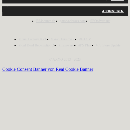
1,150
Abonnenten
ABONNIEREN
PS4source.de
game-releases.com
SEOadvert.net
#Final Fantasy XVI
#Gran Turismo 7
#GTA V
#Red Dead Redemption 2
#Firmware
#PS Plus
#PS Store Update
© AXYO 2013 - 2023
Cookie Consent Banner von Real Cookie Banner