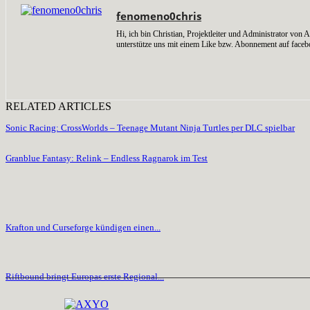
fenomeno0chris
Hi, ich bin Christian, Projektleiter und Administrator v
unterstütze uns mit einem Like bzw. Abonnement auf faceb
RELATED ARTICLES
Sonic Racing: CrossWorlds – Teenage Mutant Ninja Turtles per DLC spielbar
Granblue Fantasy: Relink – Endless Ragnarok im Test
Krafton und Curseforge kündigen einen...
Riftbound bringt Europas erste Regional...