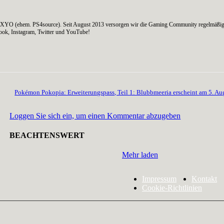
on AXYO (ehem. PS4source). Seit August 2013 versorgen wir die Gaming Community regelmäßig
ook, Instagram, Twitter und YouTube!
Pokémon Pokopia: Erweiterungspass, Teil 1: Blubbmeeria erscheint am 5. Au
Loggen Sie sich ein, um einen Kommentar abzugeben
BEACHTENSWERT
Mehr laden
Impressum
Kontakt
Cookie-Richtlinien