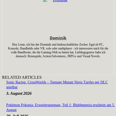
Dominik
Hey Leute, ich bin der Dominik und leidenschaftlicher Zocker. Egal ob PC,
Konsole, Handhelds oder VR, solo oder multiplayer - ich interessiere mich für die
volle Bandbreite, die die Gaming-Welt zu bieten hat. Lieblingsgenres habe ich
dennoch: Rennspiele, Action/Adventures, JRPGs und Visual Novels.
RELATED ARTICLES
Sonic Racing: CrossWorlds – Teenage Mutant Ninja Turtles per DLC
spielbar
3. August 2026
Pokémon Pokopia: Erweiterungspass, Teil 1: Blubbmeeria erscheint am 5.
August