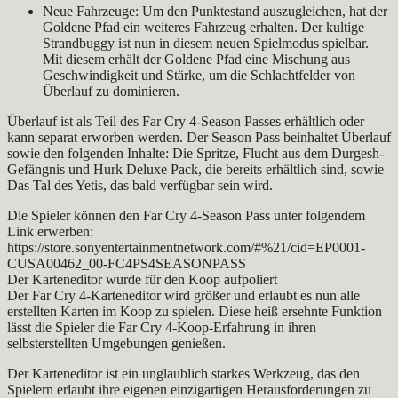
Neue Fahrzeuge: Um den Punktestand auszugleichen, hat der
Goldene Pfad ein weiteres Fahrzeug erhalten. Der kultige
Strandbuggy ist nun in diesem neuen Spielmodus spielbar.
Mit diesem erhält der Goldene Pfad eine Mischung aus
Geschwindigkeit und Stärke, um die Schlachtfelder von
Überlauf zu dominieren.
Überlauf ist als Teil des Far Cry 4-Season Passes erhältlich oder
kann separat erworben werden. Der Season Pass beinhaltet Überlauf
sowie den folgenden Inhalte: Die Spritze, Flucht aus dem Durgesh-
Gefängnis und Hurk Deluxe Pack, die bereits erhältlich sind, sowie
Das Tal des Yetis, das bald verfügbar sein wird.
Die Spieler können den Far Cry 4-Season Pass unter folgendem
Link erwerben:
https://store.sonyentertainmentnetwork.com/#%21/cid=EP0001-
CUSA00462_00-FC4PS4SEASONPASS
Der Karteneditor wurde für den Koop aufpoliert
Der Far Cry 4-Karteneditor wird größer und erlaubt es nun alle
erstellten Karten im Koop zu spielen. Diese heiß ersehnte Funktion
lässt die Spieler die Far Cry 4-Koop-Erfahrung in ihren
selbsterstellten Umgebungen genießen.
Der Karteneditor ist ein unglaublich starkes Werkzeug, das den
Spielern erlaubt ihre eigenen einzigartigen Herausforderungen zu