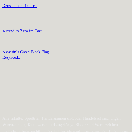
Denshattack! im Test
Ascend to Zero im Test
Assassin’s Creed Black Flag
Resynced...
Alle Inhalte, Spieltitel, Handelsnamen und/oder Handelsaufmachungen,
Warenzeichen, Kunstwerke und zugehörige Bilder sind Warenzeichen
und/oder urheberrechtlich geschütztes Material ihrer jeweiligen Eigentümer.