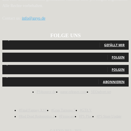
Alle Rechte vorbehalten.
Contact us:
info@axyo.de
FOLGE UNS
12,794
Fans
GEFÄLLT MIR
440
Follower
FOLGEN
2,040
Follower
FOLGEN
1,150
Abonnenten
ABONNIEREN
PS4source.de
game-releases.com
SEOadvert.net
#Final Fantasy XVI
#Gran Turismo 7
#GTA V
#Red Dead Redemption 2
#Firmware
#PS Plus
#PS Store Update
© AXYO 2013 - 2023