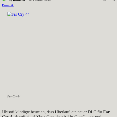
Far Cry 44
Ubisoft kündigte heute an, dass Überlauf, ein neuer DLC für
Far
Cry 4
, ab sofort auf Xbox One, dem All-in-One Games und