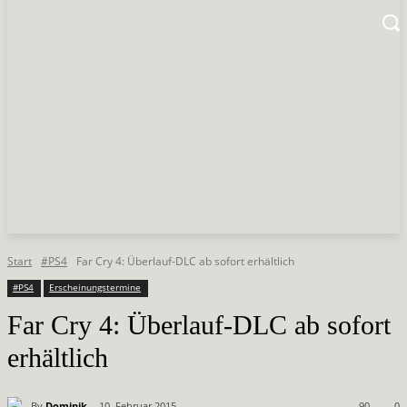
Start
#PS4
Far Cry 4: Überlauf-DLC ab sofort erhältlich
#PS4
Erscheinungstermine
Far Cry 4: Überlauf-DLC ab sofort
erhältlich
By
Dominik
10. Februar 2015
90
0